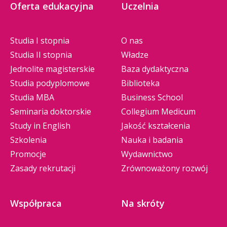
Oferta edukacyjna
Uczelnia
Studia I stopnia
O nas
Studia II stopnia
Władze
Jednolite magisterskie
Baza dydaktyczna
Studia podyplomowe
Biblioteka
Studia MBA
Business School
Seminaria doktorskie
Collegium Medicum
Study in English
Jakość kształcenia
Szkolenia
Nauka i badania
Promocje
Wydawnictwo
Zasady rekrutacji
Zrównoważony rozwój
Współpraca
Na skróty