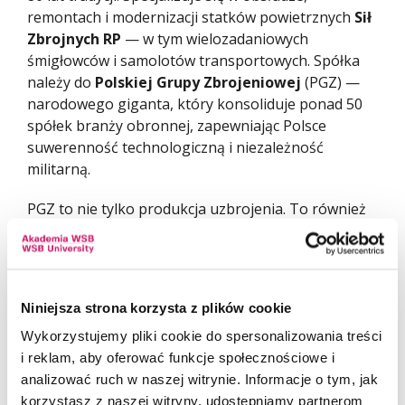
remontach i modernizacji statków powietrznych
Sił
Zbrojnych RP
— w tym wielozadaniowych
śmigłowców i samolotów transportowych. Spółka
należy do
Polskiej Grupy Zbrojeniowej
(PGZ) —
narodowego giganta, który konsoliduje ponad 50
spółek branży obronnej, zapewniając Polsce
suwerenność technologiczną i niezależność
militarną.
PGZ to nie tylko produkcja uzbrojenia. To również
rozwój nowoczesnych systemów dowodzenia,
łączności i cyberbezpieczeństwa. Obecność prof.
Roberta Sochy w zarządzie WZL to czytelny sygnał,
że dziś o sile obronności decyduje wiedza,
Niniejsza strona korzysta z plików cookie
innowacja i kompetencje interdyscyplinarne.
Wykorzystujemy pliki cookie do spersonalizowania treści
i reklam, aby oferować funkcje społecznościowe i
analizować ruch w naszej witrynie. Informacje o tym, jak
korzystasz z naszej witryny, udostępniamy partnerom