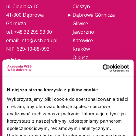
ul. Cieplaka 1C
Cieszyn
41-300 Dąbrowa
Dąbrowa Górnicza
Górnicza
Gliwice
tel.
+48 32 295 93 00
Jaworzno
email:
info@wsb.edu.pl
Katowice
NIP: 629-10-88-993
Kraków
Olkusz
Tychy
Warszawa
Zawiercie
Niniejsza strona korzysta z plików cookie
Żywiec
Wykorzystujemy pliki cookie do spersonalizowania treści
i reklam, aby oferować funkcje społecznościowe i
Oferta edukacyjna
Uczelnia
analizować ruch w naszej witrynie. Informacje o tym, jak
korzystasz z naszej witryny, udostępniamy partnerom
społecznościowym, reklamowym i analitycznym.
Studia I stopnia
O nas
Partnerzy mogą połączyć te informacje z innymi danymi