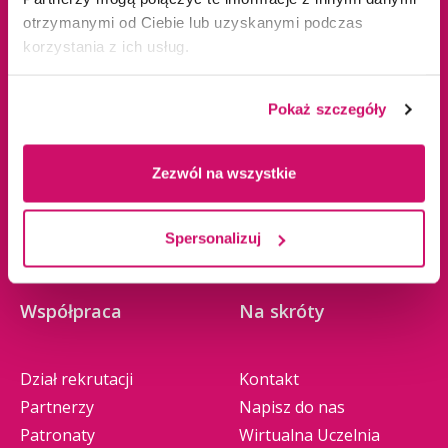
Studia II stopnia
Władze
otrzymanymi od Ciebie lub uzyskanymi podczas
Jednolite magisterskie
Baza dydaktyczna
korzystania z ich usług.
Studia podyplomowe
Biblioteka
Studia MBA
Business School
Pokaż szczegóły
Seminaria doktorskie
Collegium Medicum
Study in English
Jakość kształcenia
Zezwól na wszystkie
Szkolenia
Nauka i badania
Promocje
Wydawnictwo
Spersonalizuj
Zasady rekrutacji
Zrównoważony rozwój
Współpraca
Na skróty
Dział rekrutacji
Kontakt
Partnerzy
Napisz do nas
Patronaty
Wirtualna Uczelnia