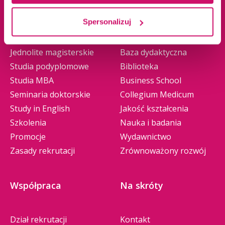
Spersonalizuj
Studia I stopnia
O nas
Studia II stopnia
Władze
Jednolite magisterskie
Baza dydaktyczna
Studia podyplomowe
Biblioteka
Studia MBA
Business School
Seminaria doktorskie
Collegium Medicum
Study in English
Jakość kształcenia
Szkolenia
Nauka i badania
Promocje
Wydawnictwo
Zasady rekrutacji
Zrównoważony rozwój
Współpraca
Na skróty
Dział rekrutacji
Kontakt