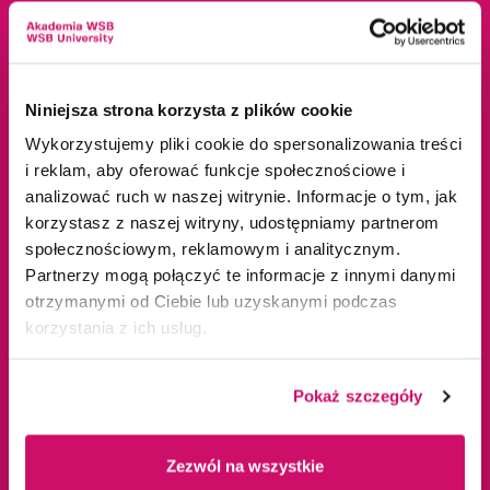
Dane adresowe
Kampusy
ul. Cieplaka 1C
Cieszyn
Niniejsza strona korzysta z plików cookie
41-300 Dąbrowa
Dąbrowa Górnicza
Wykorzystujemy pliki cookie do spersonalizowania treści
Górnicza
Gliwice
i reklam, aby oferować funkcje społecznościowe i
tel.
+48 32 295 93 00
Jaworzno
analizować ruch w naszej witrynie. Informacje o tym, jak
email:
info@wsb.edu.pl
Katowice
korzystasz z naszej witryny, udostępniamy partnerom
NIP: 629-10-88-993
Kraków
społecznościowym, reklamowym i analitycznym.
Olkusz
Partnerzy mogą połączyć te informacje z innymi danymi
Tychy
otrzymanymi od Ciebie lub uzyskanymi podczas
korzystania z ich usług.
Warszawa
Zawiercie
Żywiec
Pokaż szczegóły
Oferta edukacyjna
Uczelnia
Zezwól na wszystkie