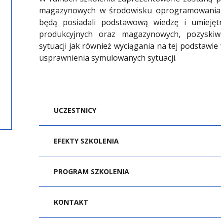
magazynowych w środowisku oprogramowania F
będą posiadali podstawową wiedzę i umiejęt
produkcyjnych oraz magazynowych, pozyski
sytuacji jak również wyciągania na tej podstawie
usprawnienia symulowanych sytuacji.
UCZESTNICY
Szkolenie adresowane jest do menedżerów
EFEKTY SZKOLENIA
a także osób, które chcą zdobyć i/lub posze
procesów logistycznych.
zna podstawy symulacji procesów logist
PROGRAM SZKOLENIA
oprogramowania FlexSim
posiada podstawową wiedzę z zakresu mo
podstawowa terminologia
KONTAKT
magazynowych
biblioteka elementów