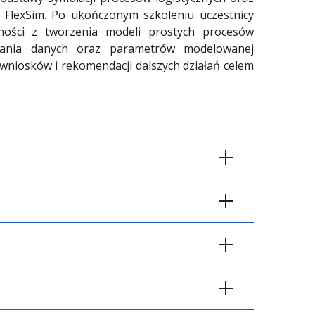
lexSim. Po ukończonym szkoleniu uczestnicy
ności z tworzenia modeli prostych procesów
wania danych oraz parametrów modelowanej
 wniosków i rekomendacji dalszych działań celem
, dyrektorów, kierowników i inżynierów,
rzyć swoją wiedzę i umiejętności z zakresu
ycznych oraz magazynowych w środowisku
deli prostych procesów produkcyjnych oraz