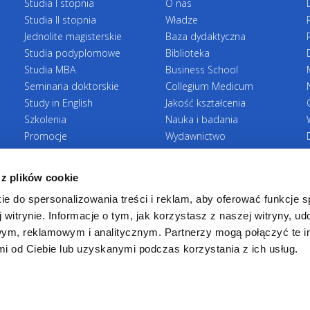
Studia I stopnia
O nas
„Logistyka i
Studia II stopnia
Władze
oprócz pro
Jednolite magisterskie
Baza dydaktyczna
doświadcze
Studia podyplomowe
Biblioteka
usprawniani
Studia MBA
Business School
Seminaria doktorskie
Collegium Medicum
Study in English
Jakość kształcenia
Szkolenia
Nauka i badania
Promocje
Wydawnictwo
Zasady rekrutacji
Zrównoważony rozwój
 z plików cookie
ie do spersonalizowania treści i reklam, aby oferować funkcje 
 witrynie. Informacje o tym, jak korzystasz z naszej witryny, u
ym, reklamowym i analitycznym. Partnerzy mogą połączyć te i
 od Ciebie lub uzyskanymi podczas korzystania z ich usług.