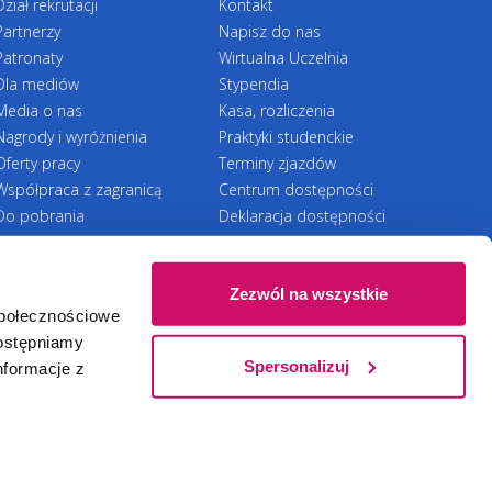
Dział rekrutacji
Kontakt
 spedycja dla nauczycieli”. W pracy zawodowej
Partnerzy
Napisz do nas
wadzenia zajęć dydaktycznych posiada
Patronaty
Wirtualna Uczelnia
nie praktyczne i doradcze w zakresie
Dla mediów
Stypendia
a procesów magazynowych.
Media o nas
Kasa, rozliczenia
Nagrody i wyróżnienia
Praktyki studenckie
Oferty pracy
Terminy zjazdów
Współpraca z zagranicą
Centrum dostępności
Do pobrania
Deklaracja dostępności
RODO
Zezwól na wszystkie
społecznościowe
Ⓒ 2026 Akademia WSB
WSB University
dostępniamy
Spersonalizuj
nformacje z
Zapisz się