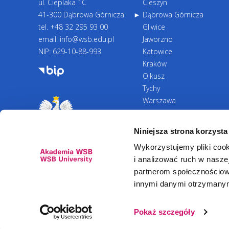
ul. Cieplaka 1C
Cieszyn
41-300 Dąbrowa Górnicza
Dąbrowa Górnicza
tel.
+48 32 295 93 00
Gliwice
email:
info@wsb.edu.pl
Jaworzno
NIP: 629-10-88-993
Katowice
Kraków
Olkusz
Tychy
Warszawa
Zawiercie
Żywiec
Niniejsza strona korzysta
Wykorzystujemy pliki cook
i analizować ruch w naszej
partnerom społecznościow
innymi danymi otrzymanymi
Newsletter
Pokaż szczegóły