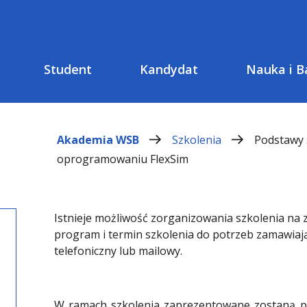
Student
Kandydat
Nauka i B
Akademia WSB
Szkolenia
Podstawy 
oprogramowaniu FlexSim
Istnieje możliwość zorganizowania szkolenia n
program i termin szkolenia do potrzeb zamawia
telefoniczny lub mailowy.
W ramach szkolenia zaprezentowane zostaną po