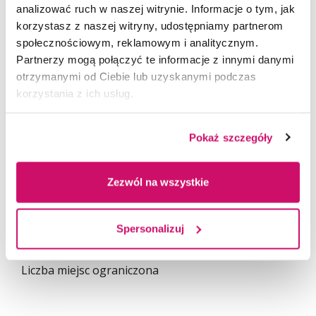
27 lipiec - 7 sierpień 2026
analizować ruch w naszej witrynie. Informacje o tym, jak
korzystasz z naszej witryny, udostępniamy partnerom
W 2 tygodnie:
społecznościowym, reklamowym i analitycznym.
Partnerzy mogą połączyć te informacje z innymi danymi
otrzymanymi od Ciebie lub uzyskanymi podczas
poznasz różne ścieżki kariery
korzystania z ich usług.
zdobędziesz praktyczne umiejętności (m.in.Excel,
AI)
Pokaż szczegóły
przygotujesz się do pierwszych rozmów o pracę
i przede wszystkim: wyjdziesz z większą
pewnością, co dalej.
Zezwól na wszystkie
Nie potrzebujesz doświadczenia - tylko motywacji
Spersonalizuj
Aplikuj:
Career Turn online 2026
Liczba miejsc ograniczona