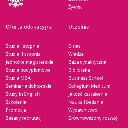
Żywiec
Oferta edukacyjna
Uczelnia
Studia I stopnia
O nas
Studia II stopnia
Władze
Jednolite magisterskie
Baza dydaktyczna
Studia podyplomowe
Biblioteka
Studia MBA
Business School
Seminaria doktorskie
Collegium Medicum
Study in English
Jakość kształcenia
Szkolenia
Nauka i badania
Promocje
Wydawnictwo
Zasady rekrutacji
Zrównoważony rozwój