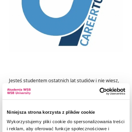
Jesteś studentem ostatnich lat studiów i nie wiesz,
co dalej?
Zamiast zgadywać - sprawdź różne ścieżki
i zdobądź konkretne umiejętności.
Niniejsza strona korzysta z plików cookie
Career Turn
to bezpłatny projekt (szkolenia
Wykorzystujemy pliki cookie do spersonalizowania treści
odbywają się online)
i reklam, aby oferować funkcje społecznościowe i