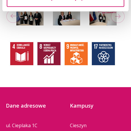
Dane adresowe
Kampusy
ul. Cieplaka 1C
Cieszyn