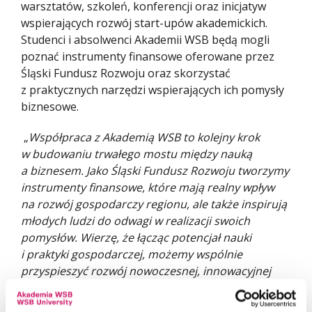
warsztatów, szkoleń, konferencji oraz inicjatyw
wspierających rozwój start-upów akademickich.
Studenci i absolwenci Akademii WSB będą mogli
poznać instrumenty finansowe oferowane przez
Śląski Fundusz Rozwoju oraz skorzystać
z praktycznych narzędzi wspierających ich pomysły
biznesowe.
„
Współpraca z Akademią WSB to kolejny krok
w budowaniu trwałego mostu między nauką
a biznesem. Jako Śląski Fundusz Rozwoju tworzymy
instrumenty finansowe, które mają realny wpływ
na rozwój gospodarczy regionu, ale także inspirują
młodych ludzi do odwagi w realizacji swoich
pomysłów. Wierzę, że łącząc potencjał nauki
i praktyki gospodarczej, możemy wspólnie
przyspieszyć rozwój nowoczesnej, innowacyjnej
gospodarki Śląska.
” – mówiła Prezes Śląskiego
Funduszu Rozwoju,
Joanna Schmid
.