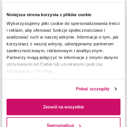
List intencyjny został podpisany 10 października
Niniejsza strona korzysta z plików cookie
2025 r. w Dąbrowie Górniczej. Jego celem jest
rozwijanie współpracy, która pomoże młodym
Wykorzystujemy pliki cookie do spersonalizowania treści
ludziom przekuć wiedzę akademicką w realne
i reklam, aby oferować funkcje społecznościowe i
działania biznesowe i innowacje.
analizować ruch w naszej witrynie. Informacje o tym, jak
korzystasz z naszej witryny, udostępniamy partnerom
społecznościowym, reklamowym i analitycznym.
Partnerzy mogą połączyć te informacje z innymi danymi
otrzymanymi od Ciebie lub uzyskanymi podczas
korzystania z ich usług.
Pokaż szczegóły
Zezwól na wszystkie
Spersonalizuj