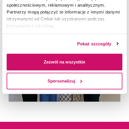
Nowe partnerstwo tworzy przestrzeń do rozwoju
społecznościowym, reklamowym i analitycznym.
młodych talentów oraz budowania pomostu między
Partnerzy mogą połączyć te informacje z innymi danymi
edukacją szkolną a szkolnictwem wyższym.
otrzymanymi od Ciebie lub uzyskanymi podczas
korzystania z ich usług.
Pokaż szczegóły
Zezwól na wszystkie
Spersonalizuj