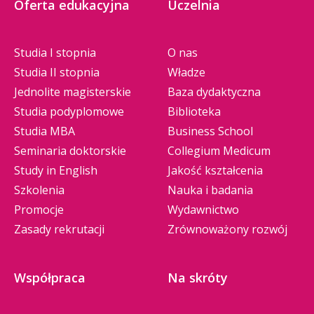
Oferta edukacyjna
Uczelnia
Studia I stopnia
O nas
Studia II stopnia
Władze
Jednolite magisterskie
Baza dydaktyczna
Studia podyplomowe
Biblioteka
Studia MBA
Business School
Seminaria doktorskie
Collegium Medicum
Study in English
Jakość kształcenia
Szkolenia
Nauka i badania
Promocje
Wydawnictwo
Zasady rekrutacji
Zrównoważony rozwój
Współpraca
Na skróty