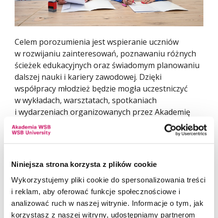
Celem porozumienia jest wspieranie uczniów
w rozwijaniu zainteresowań, poznawaniu różnych
ścieżek edukacyjnych oraz świadomym planowaniu
dalszej nauki i kariery zawodowej. Dzięki
współpracy młodzież będzie mogła uczestniczyć
w wykładach, warsztatach, spotkaniach
i wydarzeniach organizowanych przez Akademię
WSB. Uczniowie zyskają również możliwość
kontaktu z kadrą akademicką oraz poznania
realiów studiowania.
Niniejsza strona korzysta z plików cookie
Porozumienie zakłada także wsparcie dla
nauczycieli w zakresie doskonalenia zawodowego,
Wykorzystujemy pliki cookie do spersonalizowania treści
wymianę doświadczeń oraz możliwość realizacji
i reklam, aby oferować funkcje społecznościowe i
wspólnych projektów edukacyjnych i naukowych.
analizować ruch w naszej witrynie. Informacje o tym, jak
korzystasz z naszej witryny, udostępniamy partnerom