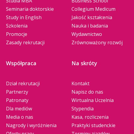
Studia MBA
Business School
Seminaria doktorskie
Collegium Medicum
Study in English
Jakość kształcenia
Szkolenia
Nauka i badania
Promocje
Wydawnictwo
Zasady rekrutacji
Zrównoważony rozwój
Współpraca
Na skróty
Dział rekrutacji
Kontakt
Partnerzy
Napisz do nas
Patronaty
Wirtualna Uczelnia
Dla mediów
Stypendia
Media o nas
Kasa, rozliczenia
Nagrody i wyróżnienia
Praktyki studenckie
Oferty pracy
Terminy zjazdów