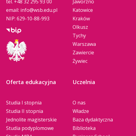
tel.
+48 32 295 93 00
Jaworzno
email:
info@wsb.edu.pl
Katowice
NIP: 629-10-88-993
Kraków
Olkusz
Tychy
Warszawa
Zawiercie
Żywiec
Oferta edukacyjna
Uczelnia
Studia I stopnia
O nas
Studia II stopnia
Władze
Jednolite magisterskie
Baza dydaktyczna
Studia podyplomowe
Biblioteka