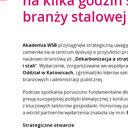
na kilka godzin s
branży stalowej
Akademia WSB
przyciągnęła strategiczną uwagę 
zamieniła się w centrum dyskusji o przyszłości p
naukowo-branżową pt. „
Dekarbonizacja a stra
i stali
”. Wydarzenie, zorganizowane we współpra
Oddział w Katowicach
, zgromadziło liderów sekt
branżowych i administracji publicznej.
Podczas spotkania poruszono fundamentalne dla b
presję europejskiej polityki klimatycznej z konk
z kluczowych sektorów gospodarki. Honorowy pa
a wśród partnerów wydarzenia znalazła się m.in.
Strategiczne otwarcie