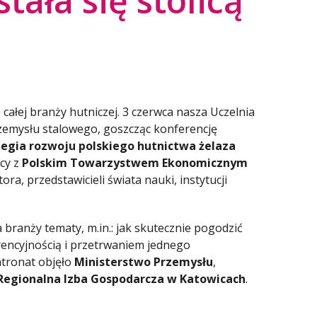
tała się stolicą
całej branży hutniczej. 3 czerwca nasza Uczelnia
rzemysłu stalowego, goszcząc konferencję
tegia rozwoju polskiego hutnictwa żelaza
cy z
Polskim Towarzystwem Ekonomicznym
ora, przedstawicieli świata nauki, instytucji
ranży tematy, m.in.: jak skutecznie pogodzić
urencyjnością i przetrwaniem jednego
tronat objęło
Ministerstwo Przemysłu
,
Regionalna Izba Gospodarcza w Katowicach
.