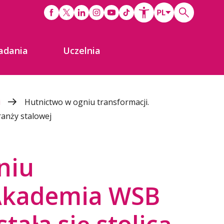
adania
Uczelnia
i
Hutnictwo w ogniu transformacji.
ranży stalowej
niu
 Akademia WSB