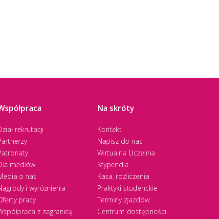
Współpraca
Na skróty
Dział rekrutacji
Kontakt
Partnerzy
Napisz do nas
Patronaty
Wirtualna Uczelnia
Dla mediów
Stypendia
Media o nas
Kasa, rozliczenia
Nagrody i wyróżnienia
Praktyki studenckie
Oferty pracy
Terminy zjazdów
Współpraca z zagranicą
Centrum dostępności