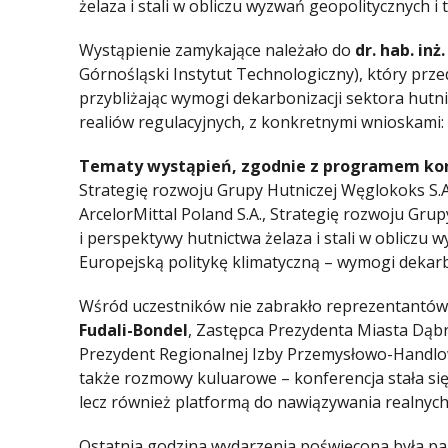
żelaza i stali w obliczu wyzwań geopolitycznych i
Wystąpienie zamykające należało do
dr. hab. inż
Górnośląski Instytut Technologiczny), który prze
przybliżając wymogi dekarbonizacji sektora hutnic
realiów regulacyjnych, z konkretnymi wnioskami: c
Tematy wystąpień, zgodnie z programem kon
Strategię rozwoju Grupy Hutniczej Węglokoks S.A
ArcelorMittal Poland S.A., Strategię rozwoju Gru
i perspektywy hutnictwa żelaza i stali w obliczu 
Europejską politykę klimatyczną – wymogi dekarbon
Wśród uczestników nie zabrakło reprezentantó
Fudali-Bondel
, Zastępca Prezydenta Miasta Dąb
Prezydent Regionalnej Izby Przemysłowo-Handlow
także rozmowy kuluarowe – konferencja stała się
lecz również platformą do nawiązywania realnych
Ostatnia godzina wydarzenia poświęcona była pan