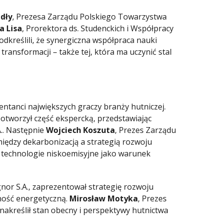
adły
, Prezesa Zarządu Polskiego Towarzystwa
a Lisa
, Prorektora ds. Studenckich i Współpracy
dkreślili, że synergiczna współpraca nauki
transformacji – także tej, która ma uczynić stal
entanci największych graczy branży hutniczej.
 otworzył część ekspercką, przedstawiając
.. Następnie
Wojciech Koszuta
, Prezes Zarządu
 między dekarbonizacją a strategią rozwoju
w technologie niskoemisyjne jako warunek
nor S.A., zaprezentował strategię rozwoju
ność energetyczną.
Mirosław Motyka
, Prezes
akreślił stan obecny i perspektywy hutnictwa