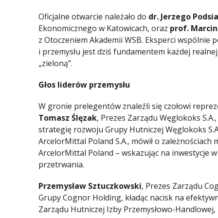
Oficjalne otwarcie należało do
dr. Jerzego Podsi
Ekonomicznego w Katowicach, oraz
prof. Marcin
z Otoczeniem Akademii WSB. Eksperci wspólnie po
i przemysłu jest dziś fundamentem każdej realnej 
„zieloną”.
Głos liderów przemysłu
W gronie prelegentów znaleźli się czołowi reprez
Tomasz Ślęzak
, Prezes Zarządu Węglokoks S.A.,
strategię rozwoju Grupy Hutniczej Węglokoks S.A
ArcelorMittal Poland S.A., mówił o zależnościach
ArcelorMittal Poland – wskazując na inwestycje 
przetrwania.
Przemysław Sztuczkowski
, Prezes Zarządu Cog
Grupy Cognor Holding, kładąc nacisk na efektyw
Zarządu Hutniczej Izby Przemysłowo-Handlowej, n