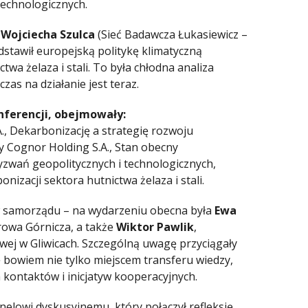
 technologicznych.
. Wojciecha Szulca
(Sieć Badawcza Łukasiewicz –
dstawił europejską politykę klimatyczną
twa żelaza i stali. To była chłodna analiza
zas na działanie jest teraz.
ferencji, obejmowały:
., Dekarbonizację a strategię rozwoju
py Cognor Holding S.A., Stan obecny
wyzwań geopolitycznych i technologicznych,
izacji sektora hutnictwa żelaza i stali.
w samorządu – na wydarzeniu obecna była
Ewa
rowa Górnicza, a także
Wiktor Pawlik
,
ej w Gliwicach. Szczególną uwagę przyciągały
 bowiem nie tylko miejscem transferu wiedzy,
 kontaktów i inicjatyw kooperacyjnych.
elowi dyskusyjnemu, który połączył refleksję