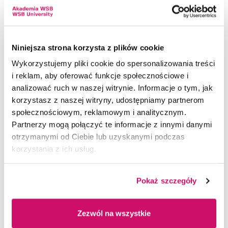
Niniejsza strona korzysta z plików cookie
Nagroda z serca nauki
Wykorzystujemy pliki cookie do spersonalizowania treści
i reklam, aby oferować funkcje społecznościowe i
Nagrody Naukowe POLITYKI od 25 lat wspierają
analizować ruch w naszej witrynie. Informacje o tym, jak
młodych badaczy i promują najlepsze wzorce
korzystasz z naszej witryny, udostępniamy partnerom
kariery akademickiej. Prof. Gąsior, jako laureat
społecznościowym, reklamowym i analitycznym.
w kategorii medycyna, dołącza do grona 392
Partnerzy mogą połączyć te informacje z innymi danymi
naukowców.
otrzymanymi od Ciebie lub uzyskanymi podczas
korzystania z ich usług.
Pokaż szczegóły
Zezwól na wszystkie