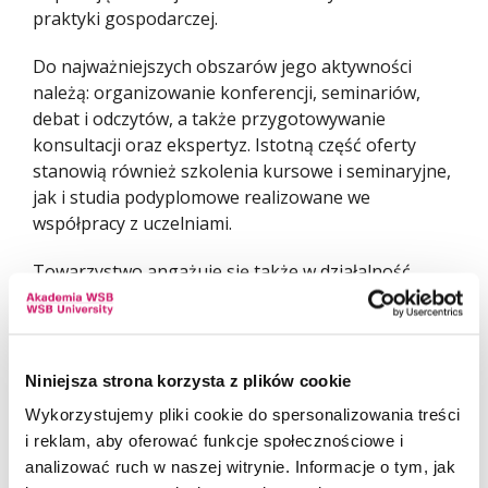
praktyki gospodarczej.
Do najważniejszych obszarów jego aktywności
należą: organizowanie konferencji, seminariów,
debat i odczytów, a także przygotowywanie
konsultacji oraz ekspertyz. Istotną część oferty
stanowią również szkolenia kursowe i seminaryjne,
jak i studia podyplomowe realizowane we
współpracy z uczelniami.
Towarzystwo angażuje się także w działalność
wydawniczą i od wielu lat koordynuje Olimpiadę
Wiedzy Ekonomicznej, która na trwałe wpisała się
w życie akademickie i edukacyjne w Polsce.
Niniejsza strona korzysta z plików cookie
Wykorzystujemy pliki cookie do spersonalizowania treści
i reklam, aby oferować funkcje społecznościowe i
analizować ruch w naszej witrynie. Informacje o tym, jak