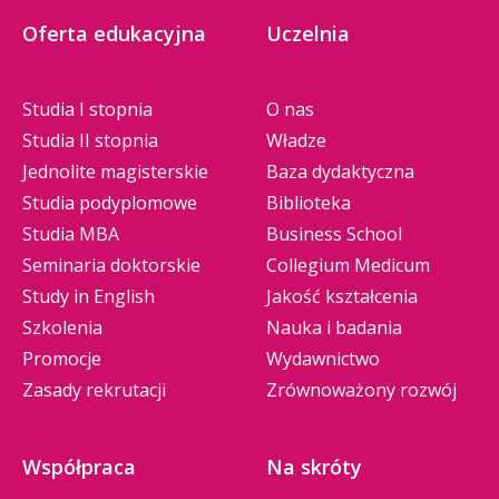
Oferta edukacyjna
Uczelnia
Studia I stopnia
O nas
Studia II stopnia
Władze
Jednolite magisterskie
Baza dydaktyczna
Studia podyplomowe
Biblioteka
Studia MBA
Business School
Seminaria doktorskie
Collegium Medicum
Study in English
Jakość kształcenia
Szkolenia
Nauka i badania
Promocje
Wydawnictwo
Zasady rekrutacji
Zrównoważony rozwój
Współpraca
Na skróty