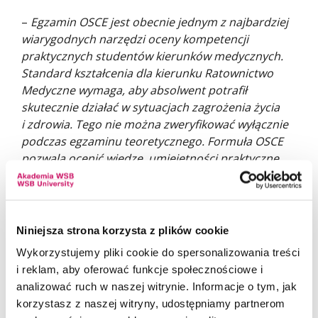
–
Egzamin OSCE jest obecnie jednym z najbardziej
wiarygodnych narzędzi oceny kompetencji
praktycznych studentów kierunków medycznych.
Standard kształcenia dla kierunku Ratownictwo
Medyczne wymaga, aby absolwent potrafił
skutecznie działać w sytuacjach zagrożenia życia
i zdrowia. Tego nie można zweryfikować wyłącznie
podczas egzaminu teoretycznego. Formuła OSCE
pozwala ocenić wiedzę, umiejętności praktyczne,
komunikację, organizację pracy oraz zdolność
podejmowania decyzji pod presją czasu. Nasi
studenci osiągnęli bardzo wysokie wyniki,
potwierdzając wysoki poziom przygotowania do
Niniejsza strona korzysta z plików cookie
wykonywania zawodu ratownika medycznego
–
Wykorzystujemy pliki cookie do spersonalizowania treści
podkreślił
dr Damian Strojny
, Przewodniczącego
i reklam, aby oferować funkcje społecznościowe i
Komisji Egzaminacyjnej.
analizować ruch w naszej witrynie. Informacje o tym, jak
korzystasz z naszej witryny, udostępniamy partnerom
Egzamin praktyczny stanowił jeden z ostatnich