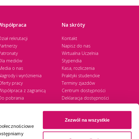
Współpraca
Na skróty
Dział rekrutacji
Kontakt
Partnerzy
Napisz do nas
Patronaty
Wirtualna Uczelnia
Dla mediów
Stypendia
Media o nas
Kasa, rozliczenia
Nagrody i wyróżnienia
Praktyki studenckie
Oferty pracy
Terminy zjazdów
Współpraca z zagranicą
Centrum dostępności
Do pobrania
Deklaracja dostępności
RODO
Zezwól na wszystkie
społecznościowe
Ⓒ 2026 Akademia WSB
WSB University
dostępniamy