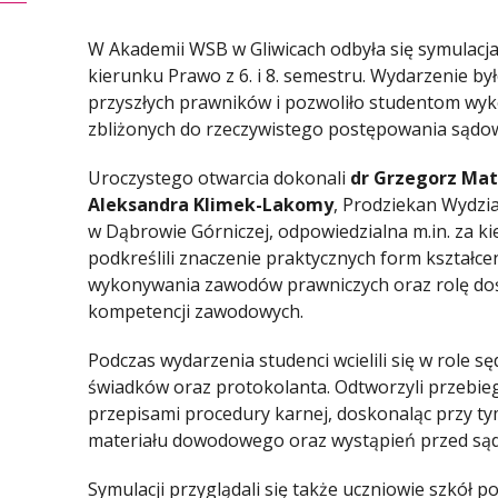
W Akademii WSB w Gliwicach odbyła się symulacj
kierunku Prawo z 6. i 8. semestru. Wydarzenie 
przyszłych prawników i pozwoliło studentom wy
zbliżonych do rzeczywistego postępowania sądo
Uroczystego otwarcia dokonali
dr Grzegorz Ma
Aleksandra Klimek-Lakomy
, Prodziekan Wydz
w Dąbrowie Górniczej, odpowiedzialna m.in. za k
podkreślili znaczenie praktycznych form kształc
wykonywania zawodów prawniczych oraz rolę doś
kompetencji zawodowych.
Podczas wydarzenia studenci wcielili się w role 
świadków oraz protokolanta. Odtworzyli przebie
przepisami procedury karnej, doskonaląc przy ty
materiału dowodowego oraz wystąpień przed są
Symulacji przyglądali się także uczniowie szkół