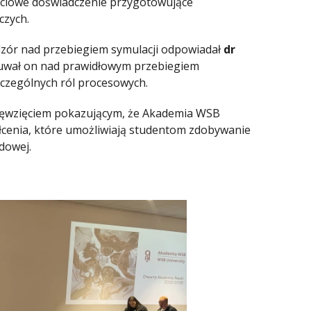
ciowe doświadczenie przygotowujące
czych.
zór nad przebiegiem symulacji odpowiadał
dr
uwał on nad prawidłowym przebiegiem
zczególnych ról procesowych.
sięwzięciem pokazującym, że Akademia WSB
łcenia, które umożliwiają studentom zdobywanie
dowej.