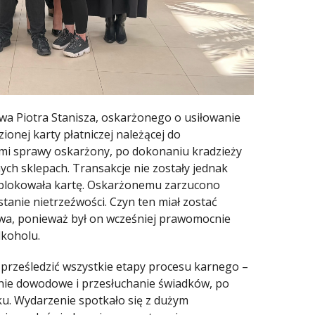
 Piotra Stanisza, oskarżonego o usiłowanie
ionej karty płatniczej należącej do
mi sprawy oskarżony, po dokonaniu kradzieży
nych sklepach. Transakcje nie zostały jednak
zablokowała kartę. Oskarżonemu zarzucono
anie nietrzeźwości. Czyn ten miał zostać
a, ponieważ był on wcześniej prawomocnie
koholu.
prześledzić wszystkie etapy procesu karnego –
nie dowodowe i przesłuchanie świadków, po
. Wydarzenie spotkało się z dużym