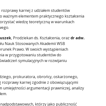
a rozprawy karnej z udziałem studentów
było ważnym elementem praktycznego kształcenia
korzystać wiedzę teoretyczną w warunkach
wego.
tuszek
, Prodziekan ds. Kształcenia, oraz
dr adw.
iału Nauk Stosowanych Akademii WSB
ierunek Prawo. W swoich wystąpieniach
enia w przygotowaniu studentów do
wiadczeń symulacyjnych w rozwijaniu
sędziego, prokuratora, obrońcy, oskarżonego,
g rozprawy karnej zgodnie z obowiązującymi
m umiejętności argumentacji prawniczej, analizy
dem.
 ponadpodstawowych, którzy jako publiczność