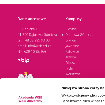
Dane adresowe
Kampusy
ul. Cieplaka 1C
Cieszyn
41-300 Dąbrowa Górnicza
Dąbrowa Górnicza
tel.
+48 32 295 93 00
Gliwice
email:
info@wsb.edu.pl
Jaworzno
NIP: 629-10-88-993
Katowice
Kraków
Olkusz
Tychy
Warszawa
Zawiercie
Żywiec
Niniejsza strona korzysta
Wykorzystujemy pliki cook
i analizować ruch w naszej