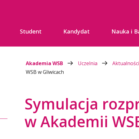
Student
Kandydat
Nauka i B
Akademia WSB
Uczelnia
Aktualnośc
WSB w Gliwicach
Symulacja rozp
w Akademii WSB