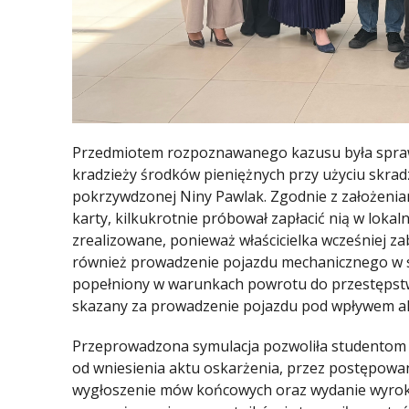
Przedmiotem rozpoznawanego kazusu była sprawa
kradzieży środków pieniężnych przy użyciu skradz
pokrzywdzonej Niny Pawlak. Zgodnie z założenia
karty, kilkukrotnie próbował zapłacić nią w lokal
zrealizowane, ponieważ właścicielka wcześniej 
również prowadzenie pojazdu mechanicznego w st
popełniony w warunkach powrotu do przestępstw
skazany za prowadzenie pojazdu pod wpływem al
Przeprowadzona symulacja pozwoliła studentom 
od wniesienia aktu oskarżenia, przez postępowa
wygłoszenie mów końcowych oraz wydanie wyroku