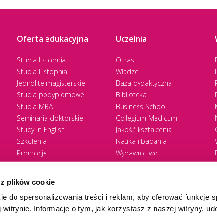
Oferta edukacyjna
Uczelnia
Studia I stopnia
O nas
Studia II stopnia
Władze
Jednolite magisterskie
Baza dydaktyczna
Studia podyplomowe
Biblioteka
Studia MBA
Business School
Seminaria doktorskie
Collegium Medicum
Study in English
Jakość kształcenia
Szkolenia
Nauka i badania
Promocje
Wydawnictwo
Zasady rekrutacji
Zrównoważony rozwój
 z plików cookie
ie do spersonalizowania treści i reklam, aby oferować funkcje 
 witrynie. Informacje o tym, jak korzystasz z naszej witryny, u