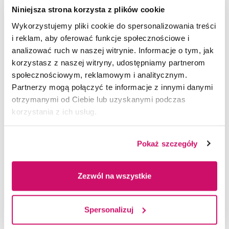
dr Marcin Lis - Prorektor ds. Studenckich
Niniejsza strona korzysta z plików cookie
i Współpracy z Otoczeniem,
Wykorzystujemy pliki cookie do spersonalizowania treści
dr Sabina Ratajczak, Prorektor ds. Rozwoju
i reklam, aby oferować funkcje społecznościowe i
Akademii WSB.
analizować ruch w naszej witrynie. Informacje o tym, jak
korzystasz z naszej witryny, udostępniamy partnerom
Uroczysta Inauguracja odbyła się w sali Audytorium
społecznościowym, reklamowym i analitycznym.
Maximum – wydarzenie miało charakter hybrydowy.
Partnerzy mogą połączyć te informacje z innymi danymi
otrzymanymi od Ciebie lub uzyskanymi podczas
korzystania z ich usług.
Pokaż szczegóły
Zezwól na wszystkie
Spersonalizuj