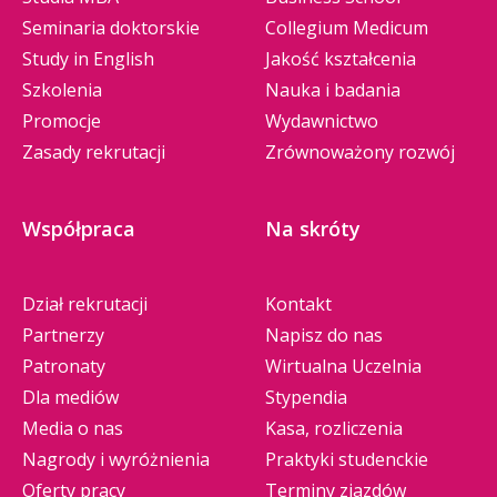
Seminaria doktorskie
Collegium Medicum
Study in English
Jakość kształcenia
Szkolenia
Nauka i badania
Promocje
Wydawnictwo
Zasady rekrutacji
Zrównoważony rozwój
Współpraca
Na skróty
Dział rekrutacji
Kontakt
Partnerzy
Napisz do nas
Patronaty
Wirtualna Uczelnia
Dla mediów
Stypendia
Media o nas
Kasa, rozliczenia
Nagrody i wyróżnienia
Praktyki studenckie
Oferty pracy
Terminy zjazdów