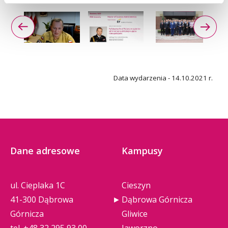
Data wydarzenia - 14.10.2021 r.
Dane adresowe
Kampusy
ul. Cieplaka 1C
Cieszyn
41-300 Dąbrowa
Dąbrowa Górnicza
Górnicza
Gliwice