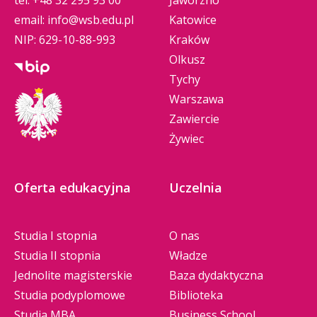
tel.
+48 32 295 93 00
Jaworzno
email:
info@wsb.edu.pl
Katowice
NIP: 629-10-88-993
Kraków
Olkusz
Tychy
Warszawa
Zawiercie
Żywiec
Oferta edukacyjna
Uczelnia
Studia I stopnia
O nas
Studia II stopnia
Władze
Jednolite magisterskie
Baza dydaktyczna
Studia podyplomowe
Biblioteka
Studia MBA
Business School