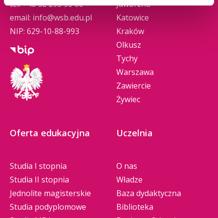
tel.
+48 32 295 93 00
Jaworzno
email:
info@wsb.edu.pl
Katowice
NIP: 629-10-88-993
Kraków
Olkusz
Tychy
Warszawa
Zawiercie
Żywiec
Oferta edukacyjna
Uczelnia
Studia I stopnia
O nas
Studia II stopnia
Władze
Jednolite magisterskie
Baza dydaktyczna
Studia podyplomowe
Biblioteka