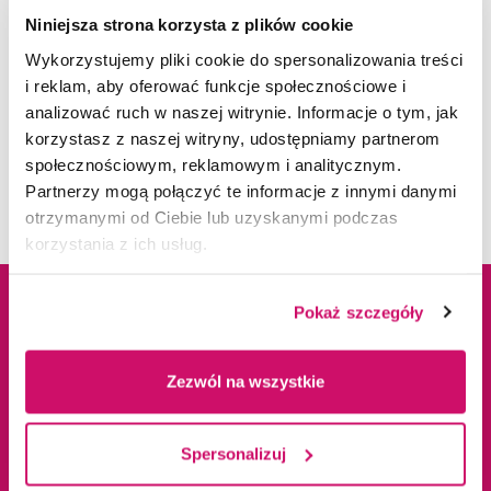
Niniejsza strona korzysta z plików cookie
Wykorzystujemy pliki cookie do spersonalizowania treści
i reklam, aby oferować funkcje społecznościowe i
analizować ruch w naszej witrynie. Informacje o tym, jak
korzystasz z naszej witryny, udostępniamy partnerom
społecznościowym, reklamowym i analitycznym.
Kilka cennych rad przed maturą od AWSB.
Zamiast książek - propozycje seriali –
Partnerzy mogą połączyć te informacje z innymi danymi
artykuł w Dzienniku Zachodnim
otrzymanymi od Ciebie lub uzyskanymi podczas
korzystania z ich usług.
Pokaż szczegóły
Dane adresowe
Kampusy
Zezwól na wszystkie
ul. Cieplaka 1C
Cieszyn
41-300 Dąbrowa
Dąbrowa Górnicza
Spersonalizuj
Górnicza
Gliwice