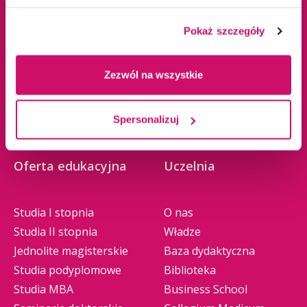
email:
info@wsb.edu.pl
Katowice
NIP: 629-10-88-993
Kraków
Pokaż szczegóły
Olkusz
Tychy
Zezwól na wszystkie
Warszawa
Zawiercie
Żywiec
Spersonalizuj
Oferta edukacyjna
Uczelnia
Studia I stopnia
O nas
Studia II stopnia
Władze
Jednolite magisterskie
Baza dydaktyczna
Studia podyplomowe
Biblioteka
Studia MBA
Business School