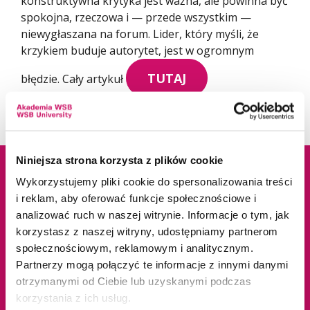
konstruktywna krytyka jest ważna, ale powinna być
spokojna, rzeczowa i — przede wszystkim —
niewygłaszana na forum. Lider, który myśli, że
krzykiem buduje autorytet, jest w ogromnym
TUTAJ
błędzie. Cały artykuł
Niniejsza strona korzysta z plików cookie
Wykorzystujemy pliki cookie do spersonalizowania treści
Dane adresowe
Kampusy
i reklam, aby oferować funkcje społecznościowe i
analizować ruch w naszej witrynie. Informacje o tym, jak
korzystasz z naszej witryny, udostępniamy partnerom
ul. Cieplaka 1C
Cieszyn
społecznościowym, reklamowym i analitycznym.
41-300 Dąbrowa
Dąbrowa Górnicza
Partnerzy mogą połączyć te informacje z innymi danymi
Górnicza
Gliwice
otrzymanymi od Ciebie lub uzyskanymi podczas
tel.
+48 32 295 93 00
Jaworzno
korzystania z ich usług.