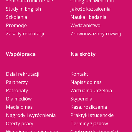
Seminaria doktorskie
Collegium Medicum
Study in English
Jakość kształcenia
Szkolenia
Nauka i badania
Promocje
Wydawnictwo
Zasady rekrutacji
Zrównoważony rozwój
Współpraca
Na skróty
Dział rekrutacji
Kontakt
Partnerzy
Napisz do nas
Patronaty
Wirtualna Uczelnia
Dla mediów
Stypendia
Media o nas
Kasa, rozliczenia
Nagrody i wyróżnienia
Praktyki studenckie
Oferty pracy
Terminy zjazdów
Współpraca z zagranicą
Centrum dostępności