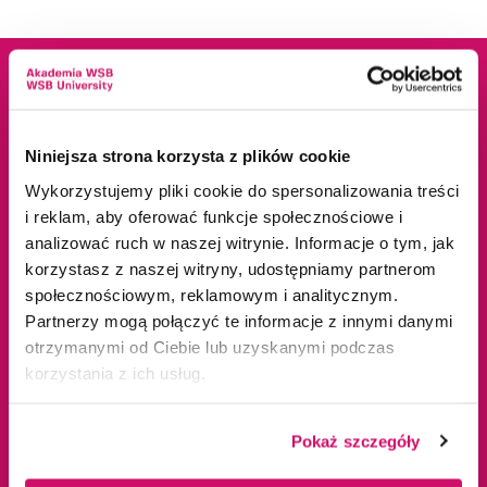
Dane adresowe
Kampusy
Niniejsza strona korzysta z plików cookie
ul. Cieplaka 1C
Cieszyn
Wykorzystujemy pliki cookie do spersonalizowania treści
41-300 Dąbrowa
Dąbrowa Górnicza
i reklam, aby oferować funkcje społecznościowe i
Górnicza
Gliwice
analizować ruch w naszej witrynie. Informacje o tym, jak
korzystasz z naszej witryny, udostępniamy partnerom
tel.
+48 32 295 93 00
Jaworzno
społecznościowym, reklamowym i analitycznym.
email:
info@wsb.edu.pl
Katowice
Partnerzy mogą połączyć te informacje z innymi danymi
NIP: 629-10-88-993
Kraków
otrzymanymi od Ciebie lub uzyskanymi podczas
Olkusz
korzystania z ich usług.
Tychy
Warszawa
Pokaż szczegóły
Zawiercie
Żywiec