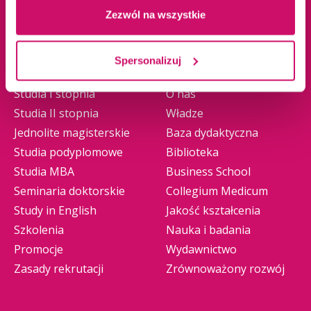
Zezwól na wszystkie
Oferta edukacyjna
Uczelnia
Spersonalizuj
Studia I stopnia
O nas
Studia II stopnia
Władze
Jednolite magisterskie
Baza dydaktyczna
Studia podyplomowe
Biblioteka
Studia MBA
Business School
Seminaria doktorskie
Collegium Medicum
Study in English
Jakość kształcenia
Szkolenia
Nauka i badania
Promocje
Wydawnictwo
Zasady rekrutacji
Zrównoważony rozwój