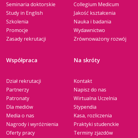
Seminaria doktorskie
Collegium Medicum
Study in English
Jakość kształcenia
Szkolenia
Nauka i badania
Promocje
Wydawnictwo
Zasady rekrutacji
Zrównoważony rozwój
Współpraca
Na skróty
Dział rekrutacji
Kontakt
Partnerzy
Napisz do nas
Patronaty
Wirtualna Uczelnia
Dla mediów
Stypendia
Media o nas
Kasa, rozliczenia
Nagrody i wyróżnienia
Praktyki studenckie
Oferty pracy
Terminy zjazdów