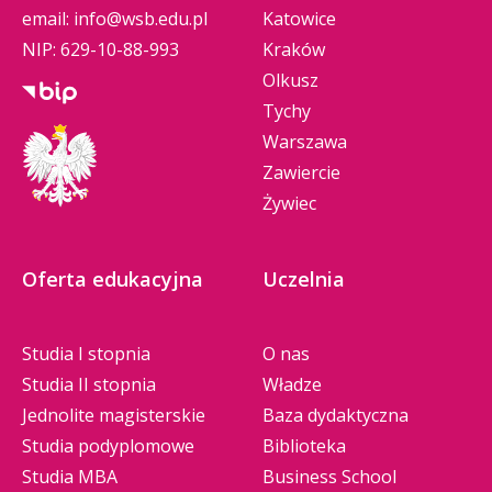
podróży w świat wiedzy i nauki.
email:
info@wsb.edu.pl
Katowice
Festiwalu Nauki, gratuluję Akademii WSB
NIP: 629-10-88-993
Kraków
w Dąbrowie Górniczej konsekwencji
i skuteczności w realizacji tego wydarzenia,
Olkusz
a naszych mieszkańców zachęcam do
Tychy
czerpania z jego wyjątkowości.
Warszawa
Zawiercie
Żywiec
Oferta edukacyjna
Uczelnia
Studia I stopnia
O nas
Studia II stopnia
Władze
Jednolite magisterskie
Baza dydaktyczna
Studia podyplomowe
Biblioteka
Studia MBA
Business School