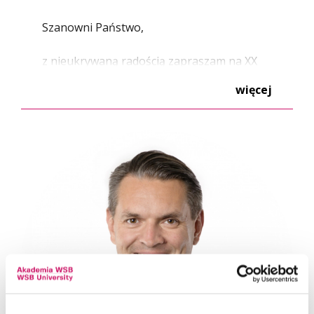
Szanowni Państwo,
z nieukrywaną radością zapraszam na XX
Festiwal Nauki, który organizujemy
więcej
w Akademii WSB. W tym roku, nasze
spotkania nabierają wyjątkowego
znaczenia, celebrując dwie dekady
nieustannego poszukiwania, odkrywania
i dzielenia się wiedzą.
W obliczu dynamicznie zmieniającego się
świata, gdzie granice między technologią
a codziennością stają się coraz bardziej
płynne, Festiwal Nauki Akademii WSB
stawia sobie za cel nie tylko eksplorację
tych zmian, ale i refleksję nad kierunkami,
w jakich zmierzamy jako społeczeństwo.
Tegoroczne tematy przewodnie - od roli