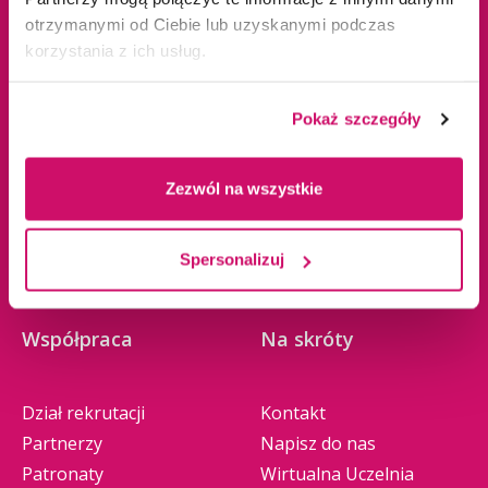
Studia II stopnia
Władze
otrzymanymi od Ciebie lub uzyskanymi podczas
Jednolite magisterskie
Baza dydaktyczna
korzystania z ich usług.
Studia podyplomowe
Biblioteka
Studia MBA
Business School
Pokaż szczegóły
Seminaria doktorskie
Collegium Medicum
Study in English
Jakość kształcenia
Zezwól na wszystkie
Szkolenia
Nauka i badania
Promocje
Wydawnictwo
Spersonalizuj
Zasady rekrutacji
Zrównoważony rozwój
Współpraca
Na skróty
Dział rekrutacji
Kontakt
Partnerzy
Napisz do nas
Patronaty
Wirtualna Uczelnia