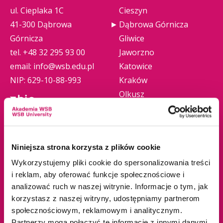
ul. Cieplaka 1C
Cieszyn
41-300 Dąbrowa
Dąbrowa Górnicza
Górnicza
Gliwice
tel.
+48 32 295 93 00
Jaworzno
email:
info@wsb.edu.pl
Katowice
NIP: 629-10-88-993
Kraków
Olkusz
Tychy
Warszawa
Zawiercie
Niniejsza strona korzysta z plików cookie
Żywiec
Wykorzystujemy pliki cookie do spersonalizowania treści
i reklam, aby oferować funkcje społecznościowe i
Oferta edukacyjna
Uczelnia
analizować ruch w naszej witrynie. Informacje o tym, jak
korzystasz z naszej witryny, udostępniamy partnerom
społecznościowym, reklamowym i analitycznym.
Studia I stopnia
O nas
Partnerzy mogą połączyć te informacje z innymi danymi