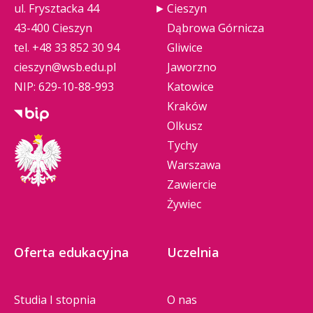
ul. Frysztacka 44
Cieszyn
43-400 Cieszyn
Dąbrowa Górnicza
tel.
+48 33 852 30 94
Gliwice
cieszyn@wsb.edu.pl
Jaworzno
NIP: 629-10-88-993
Katowice
Kraków
Olkusz
Tychy
Warszawa
Zawiercie
Żywiec
Oferta edukacyjna
Uczelnia
Studia I stopnia
O nas