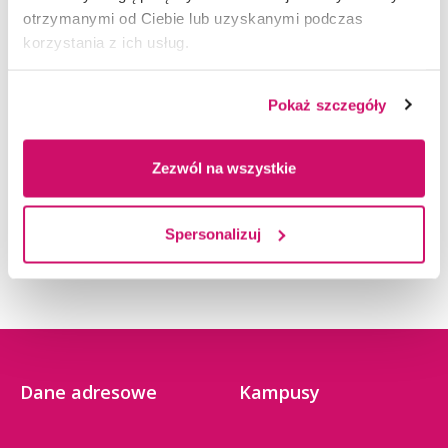
29.04.2021
otrzymanymi od Ciebie lub uzyskanymi podczas
korzystania z ich usług.
Pokaż szczegóły
Zezwól na wszystkie
Wizyta studyjna w Zakładzie ZELMOTOR
Spersonalizuj
Wydział Śląski
Dane adresowe
Kampusy