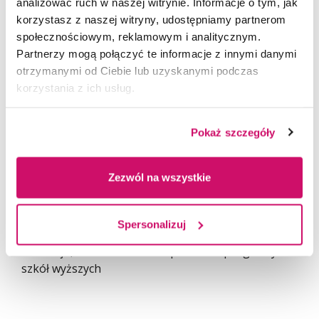
Projekt EduLider –
analizować ruch w naszej witrynie. Informacje o tym, jak
korzystasz z naszej witryny, udostępniamy partnerom
rozwój Akademii WSB
społecznościowym, reklamowym i analitycznym.
dla regionu
Partnerzy mogą połączyć te informacje z innymi danymi
otrzymanymi od Ciebie lub uzyskanymi podczas
korzystania z ich usług.
Wizyta studyjna odbyła się 7 października 2022 r
w ramach projektu „EduLider – rozwój Akademii
Pokaż szczegóły
WSB dla regionu”. Projekt „EduLider – rozwój
Akademii WSB dla regionu” jest współfinansowany
Zezwól na wszystkie
ze środków Unii Europejskiej w ramach
Europejskiego Funduszu Społecznego, Program
Operacyjny Wiedza Edukacja Rozwój 2014-2020,
Spersonalizuj
Priorytet III, Szkolnictwo wyższe dla gospodarki
i rozwoju, Działanie 3.5 Kompleksowe programy
szkół wyższych