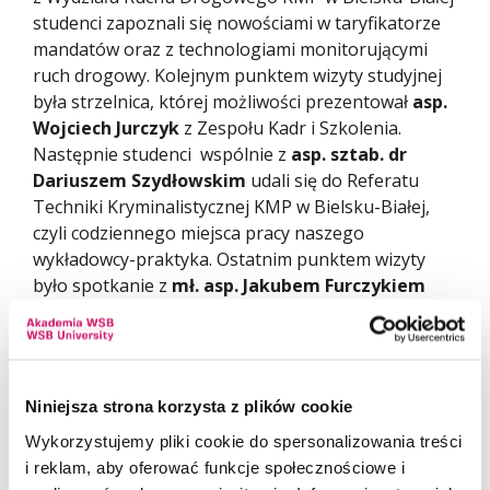
studenci zapoznali się nowościami w taryfikatorze
mandatów oraz z technologiami monitorującymi
ruch drogowy. Kolejnym punktem wizyty studyjnej
była strzelnica, której możliwości prezentował
asp.
Wojciech Jurczyk
z Zespołu Kadr i Szkolenia.
Następnie studenci wspólnie z
asp. sztab. dr
Dariuszem Szydłowskim
udali się do Referatu
Techniki Kryminalistycznej KMP w Bielsku-Białej,
czyli codziennego miejsca pracy naszego
wykładowcy-praktyka. Ostatnim punktem wizyty
było spotkanie z
mł. asp. Jakubem Furczykiem
przewodnikiem psa policyjnego.
Dziękujemy funkcjonariuszom za poświęcony czas
i życzliwość
Niniejsza strona korzysta z plików cookie
Wykorzystujemy pliki cookie do spersonalizowania treści
i reklam, aby oferować funkcje społecznościowe i