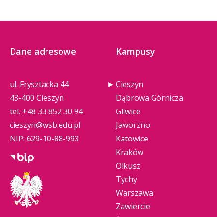
Dane adresowe
Kampusy
ul. Frysztacka 44
Cieszyn
43-400 Cieszyn
Dąbrowa Górnicza
tel.
+48 33 852 30 94
Gliwice
cieszyn@wsb.edu.pl
Jaworzno
NIP: 629-10-88-993
Katowice
Kraków
Olkusz
Tychy
Warszawa
Zawiercie