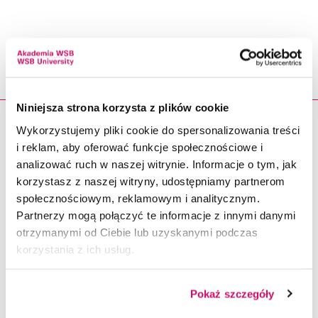
PODOBNE
Niniejsza strona korzysta z plików cookie
Wykorzystujemy pliki cookie do spersonalizowania treści
29.04.2021
i reklam, aby oferować funkcje społecznościowe i
analizować ruch w naszej witrynie. Informacje o tym, jak
korzystasz z naszej witryny, udostępniamy partnerom
społecznościowym, reklamowym i analitycznym.
Partnerzy mogą połączyć te informacje z innymi danymi
otrzymanymi od Ciebie lub uzyskanymi podczas
korzystania z ich usług.
Wizyta studyjna w Zakładzie ZELMOTOR
Wydział Śląski
Pokaż szczegóły