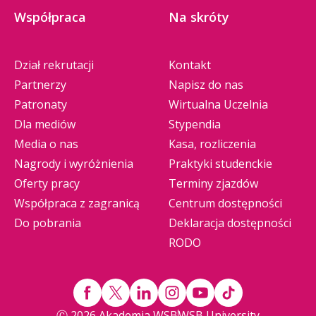
Współpraca
Na skróty
Dział rekrutacji
Kontakt
Partnerzy
Napisz do nas
Patronaty
Wirtualna Uczelnia
Dla mediów
Stypendia
Media o nas
Kasa, rozliczenia
Nagrody i wyróżnienia
Praktyki studenckie
Oferty pracy
Terminy zjazdów
Współpraca z zagranicą
Centrum dostępności
Do pobrania
Deklaracja dostępności
RODO
Ⓒ 2026 Akademia WSB
WSB University