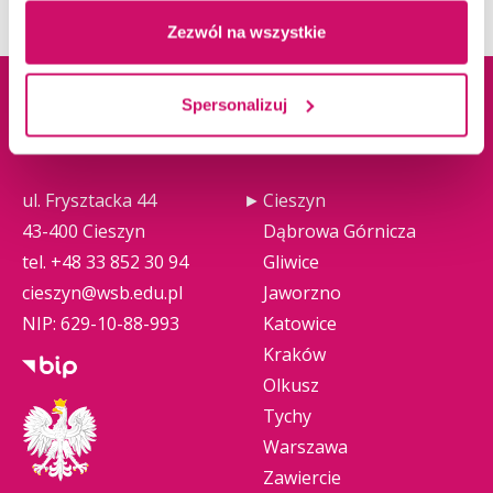
Zezwól na wszystkie
Spersonalizuj
Dane adresowe
Kampusy
ul. Frysztacka 44
Cieszyn
43-400 Cieszyn
Dąbrowa Górnicza
tel.
+48 33 852 30 94
Gliwice
cieszyn@wsb.edu.pl
Jaworzno
NIP: 629-10-88-993
Katowice
Kraków
Olkusz
Tychy
Warszawa
Zawiercie