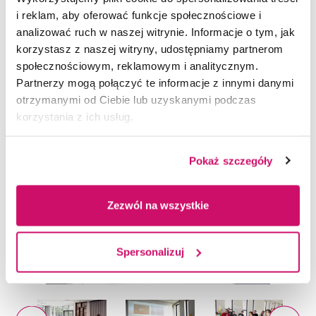
na te wartości stawia firma Rekord. Zafascynowani
i reklam, aby oferować funkcje społecznościowe i
wizytą oraz działalnością nie tylko informatyczną,
analizować ruch w naszej witrynie. Informacje o tym, jak
ale w zakresie sportu i CRS studenci powrócili do
korzystasz z naszej witryny, udostępniamy partnerom
Wydziału Zamiejscowego w Cieszynie
społecznościowym, reklamowym i analitycznym.
w oczekiwaniu na kolejne wizyty w wiodących
Partnerzy mogą połączyć te informacje z innymi danymi
firmach i instytucjach naszego regionu.
otrzymanymi od Ciebie lub uzyskanymi podczas
korzystania z ich usług.
Pokaż szczegóły
Zezwól na wszystkie
Spersonalizuj