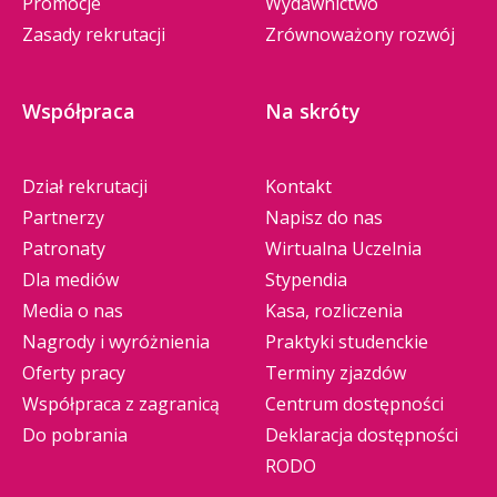
Promocje
Wydawnictwo
Zasady rekrutacji
Zrównoważony rozwój
Współpraca
Na skróty
Dział rekrutacji
Kontakt
Partnerzy
Napisz do nas
Patronaty
Wirtualna Uczelnia
Dla mediów
Stypendia
Media o nas
Kasa, rozliczenia
Nagrody i wyróżnienia
Praktyki studenckie
Oferty pracy
Terminy zjazdów
Współpraca z zagranicą
Centrum dostępności
Do pobrania
Deklaracja dostępności
RODO