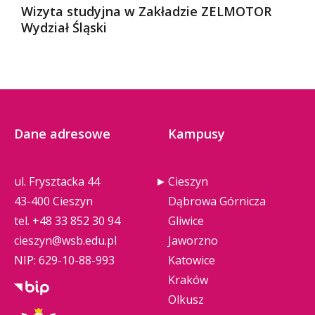
Wizyta studyjna w Zakładzie ZELMOTOR
Wydział Śląski
Dane adresowe
Kampusy
ul. Frysztacka 44
Cieszyn
43-400 Cieszyn
Dąbrowa Górnicza
tel.
+48 33 852 30 94
Gliwice
cieszyn@wsb.edu.pl
Jaworzno
NIP: 629-10-88-993
Katowice
Kraków
Olkusz