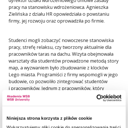
dyrektor działu wdrożeniowego omówił zasady
pracy na stanowisku wdrożeniowca. Agnieszka
Zielińska z działu HR opowiedziała o powstaniu
firmy, jej rozwoju oraz oprowadziła po firmie.
Studenci mogli zobaczyć nowoczesne stanowiska
pracy, strefę relaksu, czy tworzony aktualnie dla
pracowników taras na dachu. Wizyta obejmowała
warsztaty dla studentów prowadzone metodą story
map, a wyzwaniem było zbudowanie z klocków
Lego miasta. Programiści z firmy wspomogli w jego
budowie, co pozwoliło zintegrować studentów
i pracowników. Jednym z pracowników, który
wspomagał „budowę” był absolwent uczelni, który
już podczas studiów zatrudnił się w firmie Rekord.
W trakcie budowy miasta grupy otrzymywały nowe
wytyczne od inwestora, dlatego ważna była
Niniejsza strona korzysta z plików cookie
komunikacja i współpraca w grupach. To właśnie
Wykorzystujemy pliki cookie do spersonalizowania treści