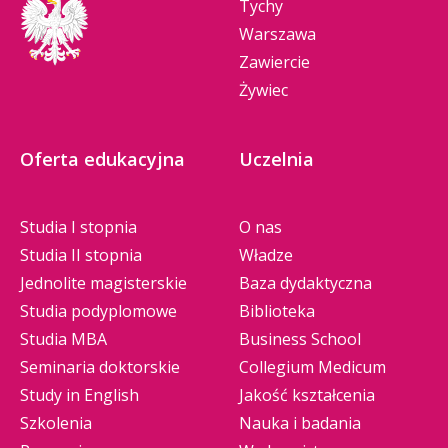
Tychy
Warszawa
Zawiercie
Żywiec
Oferta edukacyjna
Uczelnia
Studia I stopnia
O nas
Studia II stopnia
Władze
Jednolite magisterskie
Baza dydaktyczna
Studia podyplomowe
Biblioteka
Studia MBA
Business School
Seminaria doktorskie
Collegium Medicum
Study in English
Jakość kształcenia
Szkolenia
Nauka i badania