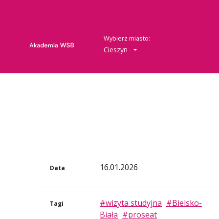
Wybierz miasto:
Cieszyn
16.01.2026
Data
#wizyta studyjna
#Bielsko-
Tagi
Biała
#proseat