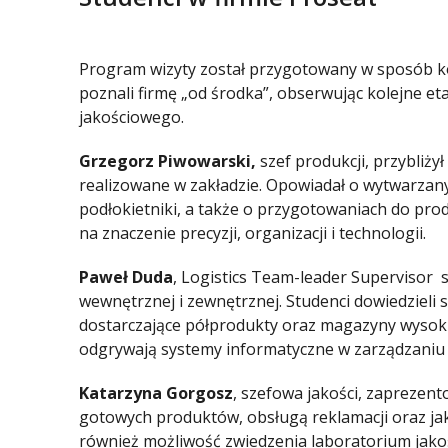
Program wizyty został przygotowany w sposób k
poznali firmę „od środka”, obserwując kolejne e
jakościowego.
Grzegorz Piwowarski,
szef produkcji, przybliży
realizowane w zakładzie. Opowiadał o wytwarzany
podłokietniki, a także o przygotowaniach do prod
na znaczenie precyzji, organizacji i technologii.
Paweł Duda
, Logistics Team-leader Supervisor s
wewnętrznej i zewnętrznej. Studenci dowiedzieli si
dostarczające półprodukty oraz magazyny wysokie
odgrywają systemy informatyczne w zarządzaniu 
Katarzyna Gorgosz
, szefowa jakości, zaprezent
gotowych produktów, obsługą reklamacji oraz jako
również możliwość zwiedzenia laboratorium jako