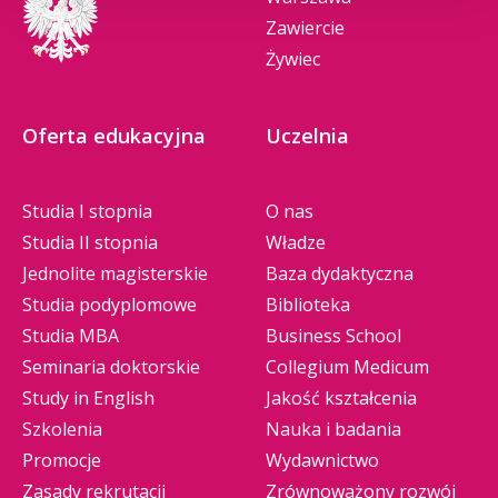
Zawiercie
Żywiec
Oferta edukacyjna
Uczelnia
Studia I stopnia
O nas
Studia II stopnia
Władze
Jednolite magisterskie
Baza dydaktyczna
Studia podyplomowe
Biblioteka
Studia MBA
Business School
Seminaria doktorskie
Collegium Medicum
Study in English
Jakość kształcenia
Szkolenia
Nauka i badania
Promocje
Wydawnictwo
Zasady rekrutacji
Zrównoważony rozwój