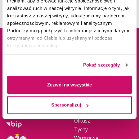
i reklam, aby oferować funkcje społecznościowe i
analizować ruch w naszej witrynie. Informacje o tym, jak
korzystasz z naszej witryny, udostępniamy partnerom
społecznościowym, reklamowym i analitycznym.
Partnerzy mogą połączyć te informacje z innymi danymi
otrzymanymi od Ciebie lub uzyskanymi podczas
korzystania z ich usług.
Dane adresowe
Kampusy
Pokaż szczegóły
ul. Cieplaka 1C
Cieszyn
41-300 Dąbrowa
Dąbrowa Górnicza
Zezwól na wszystkie
Górnicza
Gliwice
tel.
+48 32 295 93 00
Jaworzno
email:
info@wsb.edu.pl
Katowice
Spersonalizuj
NIP: 629-10-88-993
Kraków
Olkusz
Tychy
Warszawa