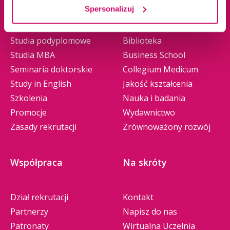
Spersonalizuj
Studia II stopnia
Władze
Jednolite magisterskie
Baza dydaktyczna
Studia podyplomowe
Biblioteka
Studia MBA
Business School
Seminaria doktorskie
Collegium Medicum
Study in English
Jakość kształcenia
Szkolenia
Nauka i badania
Promocje
Wydawnictwo
Zasady rekrutacji
Zrównoważony rozwój
Współpraca
Na skróty
Dział rekrutacji
Kontakt
Partnerzy
Napisz do nas
Patronaty
Wirtualna Uczelnia