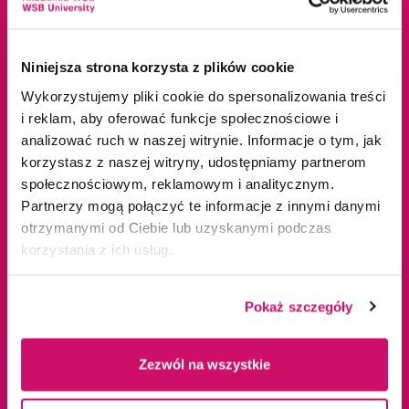
ul. Cieplaka 1C
Cieszyn
41-300 Dąbrowa
Dąbrowa Górnicza
Niniejsza strona korzysta z plików cookie
Górnicza
Gliwice
Wykorzystujemy pliki cookie do spersonalizowania treści
tel.
+48 32 295 93 00
Jaworzno
i reklam, aby oferować funkcje społecznościowe i
email:
info@wsb.edu.pl
Katowice
analizować ruch w naszej witrynie. Informacje o tym, jak
NIP: 629-10-88-993
Kraków
korzystasz z naszej witryny, udostępniamy partnerom
Olkusz
społecznościowym, reklamowym i analitycznym.
Tychy
Partnerzy mogą połączyć te informacje z innymi danymi
Warszawa
otrzymanymi od Ciebie lub uzyskanymi podczas
korzystania z ich usług.
Zawiercie
Żywiec
Pokaż szczegóły
Oferta edukacyjna
Uczelnia
Zezwól na wszystkie
Studia I stopnia
O nas