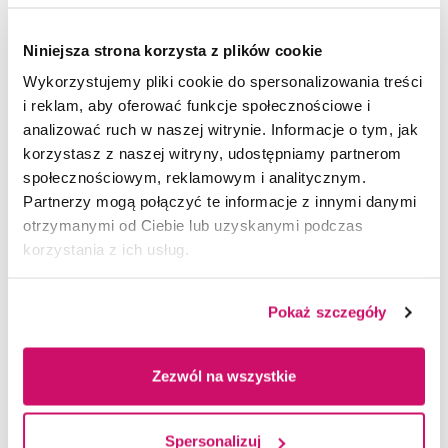
i resocjalizacyjnych
zdobędą wiedzę i umiejętności praktyczne
Niniejsza strona korzysta z plików cookie
niezbędne do pracy wychowawczej, opiekuńczej,
Wykorzystujemy pliki cookie do spersonalizowania treści
dydaktycznej rewalidacyjnej z dziećmi
i reklam, aby oferować funkcje społecznościowe i
i młodzieżą niewidomą i słabowidzącą
analizować ruch w naszej witrynie. Informacje o tym, jak
będą potrafili przeprowadzić diagnozę
korzystasz z naszej witryny, udostępniamy partnerom
psychopedagogiczną i funkcjonalną dzieci
społecznościowym, reklamowym i analitycznym.
Partnerzy mogą połączyć te informacje z innymi danymi
i młodzieży niepełnosprawnych wzrokowo
otrzymanymi od Ciebie lub uzyskanymi podczas
nabędą umiejętność wspierania rodziny dziecka
korzystania z ich usług.
oraz inicjowania i prowadzenia działań
integracyjnych w środowisku
Pokaż szczegóły
poznają specyfikę procesu kształcenia
i wychowania osób z uszkodzonym narządem
wzroku
Zezwól na wszystkie
zrealizują praktykę pedagogiczną w placówkach
kształcących uczniów z niepełnosprawnością
Spersonalizuj