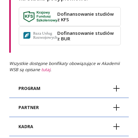
Dofinansowanie studiów
z KFS
Dofinansowanie studiów
z BUR
Wszystkie dostępne bonifikaty obowiązujące w Akademii
WSB są opisane
tutaj
.
PROGRAM
Rehabilitacja społeczna i zawodowa
PARTNER
osób niepełnosprawnych z elementami
andragogiki specjalnej
KADRA
Podstawy prawne funkcjonowania osób