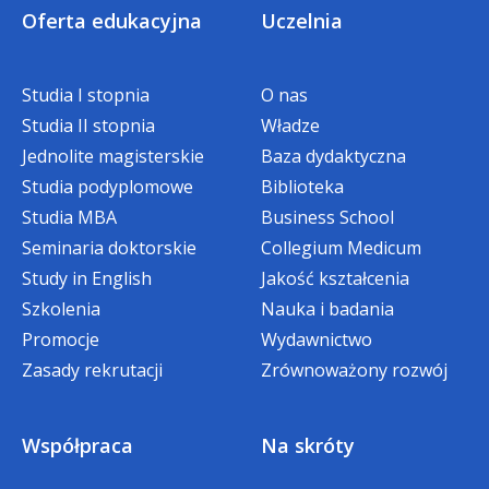
i rodzicielstwa osób niepełnosprawnych
Oferta edukacyjna
Uczelnia
Granica między zachowaniami
potrafi umiejętnie rozmawiać
seksualnymi osób niepełnosprawnych,
i współpracować z podopiecznymi
które pozostają w normie a tymi, które
Studia I stopnia
O nas
potrafi współpracować z rodzicami
wykraczają poza normy.
Studia II stopnia
Władze
podopiecznych
Jednolite magisterskie
Baza dydaktyczna
Reagowanie na przejawy seksualności
Studia podyplomowe
Biblioteka
osób niepełnosprawnych.
Studia MBA
Business School
Seminaria doktorskie
Collegium Medicum
Rozwiązywanie trudnych sytuacji
Study in English
Jakość kształcenia
związanych ze sferą seksualności
Szkolenia
Nauka i badania
podopiecznych.
Promocje
Wydawnictwo
Problematyka nadużyć i wykorzystania
Zasady rekrutacji
Zrównoważony rozwój
seksualnego osób niepełnosprawnych
i przez osoby niepełnosprawne.
Współpraca
Na skróty
Problematyka związków i rodzicielstwa