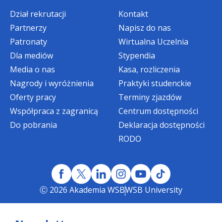
osób z niepełnospranością
Dział rekrutacji
Kontakt
intelektualną i ze spektrum autyzmu.
Partnerzy
Napisz do nas
Patronaty
Wirtualna Uczelnia
Dla mediów
Stypendia
Media o nas
Kasa, rozliczenia
Nagrody i wyróżnienia
Praktyki studenckie
Oferty pracy
Terminy zjazdów
Współpraca z zagranicą
Centrum dostępności
Do pobrania
Deklaracja dostępności
RODO
Ⓒ 2026 Akademia WSB
WSB University