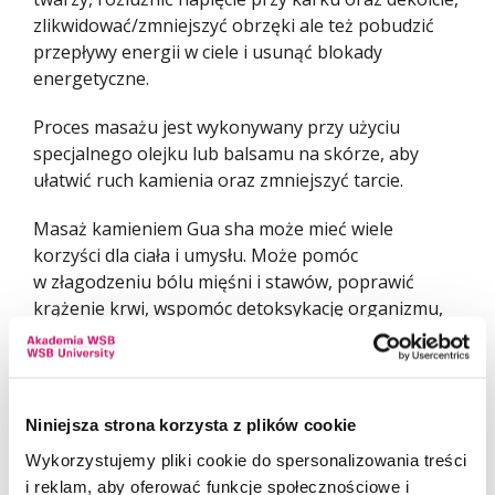
zlikwidować/zmniejszyć obrzęki ale też pobudzić
przepływy energii w ciele i usunąć blokady
energetyczne.
Proces masażu jest wykonywany przy użyciu
specjalnego olejku lub balsamu na skórze, aby
ułatwić ruch kamienia oraz zmniejszyć tarcie.
Masaż kamieniem Gua sha może mieć wiele
korzyści dla ciała i umysłu. Może pomóc
w złagodzeniu bólu mięśni i stawów, poprawić
krążenie krwi, wspomóc detoksykację organizmu,
złagodzić stres,napięcie, poprawić elastyczność
skóry, a także wzmocnić układ odporności. Może
być stosowany na różne części ciała, w zależności
od potrzeb i preferencji. Jest to popularna metoda
Niniejsza strona korzysta z plików cookie
masażu zarówno w tradycyjnej medycynie chińskiej,
Wykorzystujemy pliki cookie do spersonalizowania treści
jak i w spa i ośrodkach odnowy biologicznej
i reklam, aby oferować funkcje społecznościowe i
na całym świecie.