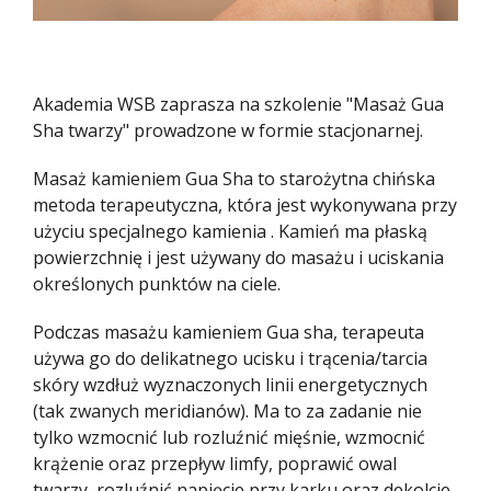
Akademia WSB zaprasza na szkolenie "Masaż Gua
Sha twarzy" prowadzone w formie stacjonarnej.
Masaż kamieniem Gua Sha to starożytna chińska
metoda terapeutyczna, która jest wykonywana przy
użyciu specjalnego kamienia . Kamień ma płaską
powierzchnię i jest używany do masażu i uciskania
określonych punktów na ciele.
Podczas masażu kamieniem Gua sha, terapeuta
używa go do delikatnego ucisku i trącenia/tarcia
skóry wzdłuż wyznaczonych linii energetycznych
(tak zwanych meridianów). Ma to za zadanie nie
tylko wzmocnić lub rozluźnić mięśnie, wzmocnić
krążenie oraz przepływ limfy, poprawić owal
twarzy, rozluźnić napięcie przy karku oraz dekolcie,