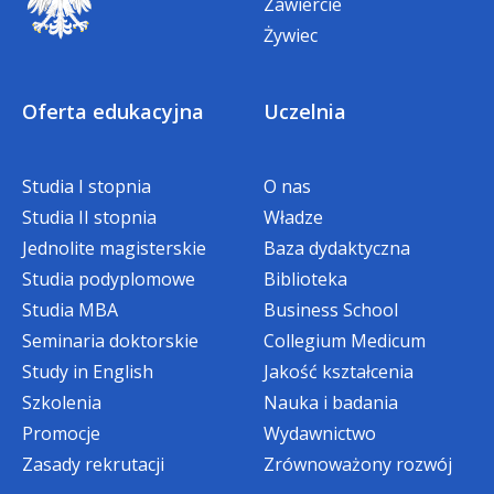
masażu twarzy techniką Gua Sha.
Zawiercie
Żywiec
Oferta edukacyjna
Uczelnia
Studia I stopnia
O nas
Studia II stopnia
Władze
Jednolite magisterskie
Baza dydaktyczna
Studia podyplomowe
Biblioteka
Studia MBA
Business School
Seminaria doktorskie
Collegium Medicum
Study in English
Jakość kształcenia
Szkolenia
Nauka i badania
Promocje
Wydawnictwo
Zasady rekrutacji
Zrównoważony rozwój