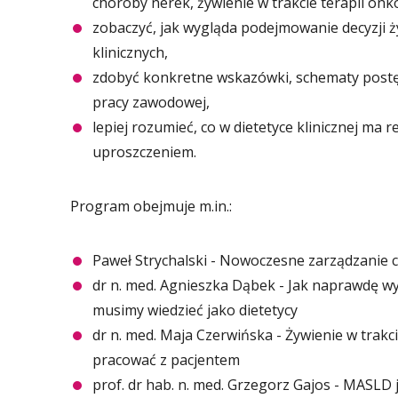
choroby nerek, żywienie w trakcie terapii onko
zobaczyć, jak wygląda podejmowanie decyzji 
klinicznych,
zdobyć konkretne wskazówki, schematy postęp
pracy zawodowej,
lepiej rozumieć, co w dietetyce klinicznej ma 
uproszczeniem.
Program obejmuje m.in.:
Paweł Strychalski - Nowoczesne zarządzanie c
dr n. med. Agnieszka Dąbek - Jak naprawdę wyg
musimy wiedzieć jako dietetycy
dr n. med. Maja Czerwińska - Żywienie w trakci
pracować z pacjentem
prof. dr hab. n. med. Grzegorz Gajos - MASLD 