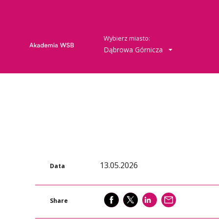
Wybierz miasto:
Dąbrowa Górnicza
13.05.2026
Data
SHARE
SHARE
SHARE
WYŚLIJ
Share