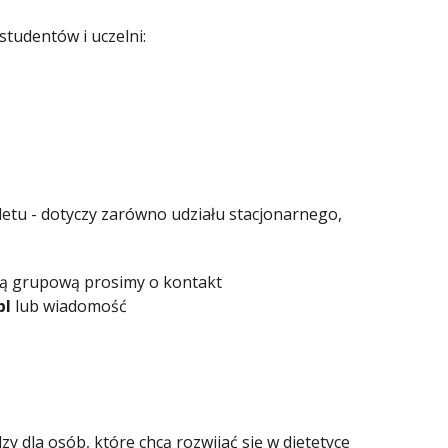
tudentów i uczelni:
letu - dotyczy zarówno udziału stacjonarnego,
ką grupową prosimy o kontakt
pl
lub wiadomość
y dla osób, które chcą rozwijać się w dietetyce