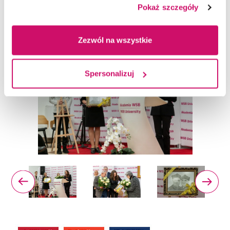
Pokaż szczegóły
oraz Prezydenta Dąbrowy Górniczej.
Zezwól na wszystkie
Spersonalizuj