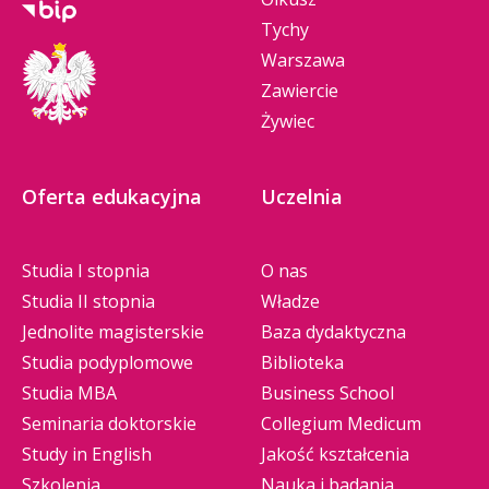
Tychy
Warszawa
Zawiercie
Żywiec
Oferta edukacyjna
Uczelnia
Studia I stopnia
O nas
Studia II stopnia
Władze
Jednolite magisterskie
Baza dydaktyczna
Studia podyplomowe
Biblioteka
Studia MBA
Business School
Seminaria doktorskie
Collegium Medicum
Study in English
Jakość kształcenia
Szkolenia
Nauka i badania