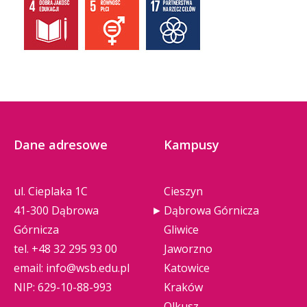
Dane adresowe
Kampusy
ul. Cieplaka 1C
Cieszyn
41-300 Dąbrowa
Dąbrowa Górnicza
Górnicza
Gliwice
tel.
+48 32 295 93 00
Jaworzno
email:
info@wsb.edu.pl
Katowice
NIP: 629-10-88-993
Kraków
Olkusz