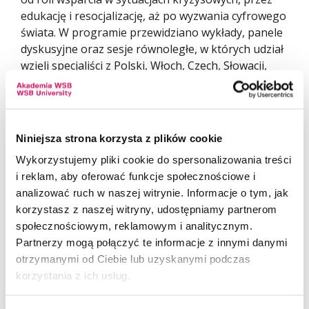
edukację i resocjalizację, aż po wyzwania cyfrowego
świata. W programie przewidziano wykłady, panele
dyskusyjne oraz sesje równoległe, w których udział
wzięli specjaliści z Polski, Włoch, Czech, Słowacji,
a także innych krajów. Wśród gości honorowych
m.in. prof. Agnieszka Gromkowska-Melosik, która
mówiła o społecznych konstrukcjach
macierzyństwa, oraz prof. Antonello Mura,
Niniejsza strona korzysta z plików cookie
podejmujący zagadnienia rodzin wspierających
Wykorzystujemy pliki cookie do spersonalizowania treści
osoby z niepełnosprawnościami we Włoszech.
i reklam, aby oferować funkcje społecznościowe i
analizować ruch w naszej witrynie. Informacje o tym, jak
Organizatorzy i wsparcie merytoryczne
korzystasz z naszej witryny, udostępniamy partnerom
Akademia WSB, będąca głównym organizatorem
społecznościowym, reklamowym i analitycznym.
wydarzenia, od lat aktywnie działa na polu integracji
Partnerzy mogą połączyć te informacje z innymi danymi
nauki i praktyki społecznej, podejmując tematy
otrzymanymi od Ciebie lub uzyskanymi podczas
ważne dla pedagogiki, socjologii i nauk o rodzinie.
korzystania z ich usług.
Konferencja odbywa się pod patronatem
honorowym Ministra Nauki i Szkolnictwa Wyższego