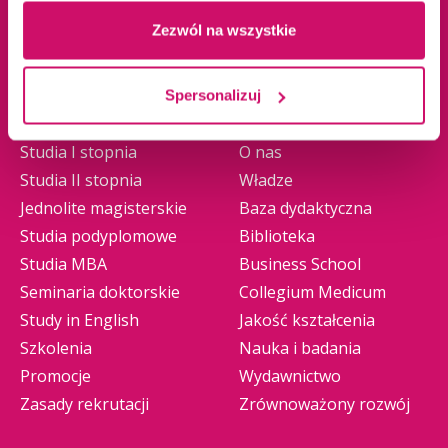
Żywiec
Zezwól na wszystkie
Oferta edukacyjna
Uczelnia
Spersonalizuj
Studia I stopnia
O nas
Studia II stopnia
Władze
Jednolite magisterskie
Baza dydaktyczna
Studia podyplomowe
Biblioteka
Studia MBA
Business School
Seminaria doktorskie
Collegium Medicum
Study in English
Jakość kształcenia
Szkolenia
Nauka i badania
Promocje
Wydawnictwo
Zasady rekrutacji
Zrównoważony rozwój