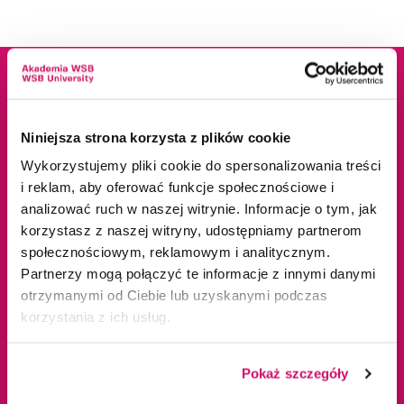
Dane adresowe
Kampusy
Niniejsza strona korzysta z plików cookie
ul. Cieplaka 1C
Cieszyn
Wykorzystujemy pliki cookie do spersonalizowania treści
i reklam, aby oferować funkcje społecznościowe i
41-300 Dąbrowa
Dąbrowa Górnicza
analizować ruch w naszej witrynie. Informacje o tym, jak
Górnicza
Gliwice
korzystasz z naszej witryny, udostępniamy partnerom
tel.
+48 32 295 93 00
Jaworzno
społecznościowym, reklamowym i analitycznym.
email:
info@wsb.edu.pl
Katowice
Partnerzy mogą połączyć te informacje z innymi danymi
NIP: 629-10-88-993
Kraków
otrzymanymi od Ciebie lub uzyskanymi podczas
Olkusz
korzystania z ich usług.
Tychy
Warszawa
Pokaż szczegóły
Zawiercie