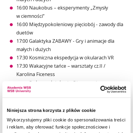
16:00 Naukobus – eksperymenty „Zmysły
w ciemności”
16:00 Międzypokoleniowy pięciobój - zawody dla
duetów
17:00 Galaktyka ZABAWY - Gry i animacje dla
małych i dużych
17:30 Kosmiczna ekspedycja w okularach VR
17:30 Wakacyjne tańce – warsztaty cz.II /
Karolina Ficeness
Pokaz udzielania Pierwszej
18:00
Pomocy /Michał Gruszka.
18:45 Piana Party
19:30 Wakacyjne tańce – FINAŁ / Karolina
Niniejsza strona korzysta z plików cookie
Ficenes
Wykorzystujemy pliki cookie do spersonalizowania treści
19:45 Disco z GWIAZDAMI
i reklam, aby oferować funkcje społecznościowe i