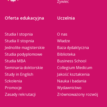
Żywiec
Oferta edukacyjna
Uczelnia
Studia I stopnia
O nas
Studia II stopnia
Władze
Jednolite magisterskie
Baza dydaktyczna
Studia podyplomowe
Biblioteka
Studia MBA
Business School
Seminaria doktorskie
Collegium Medicum
Study in English
Jakość kształcenia
Szkolenia
Nauka i badania
Promocje
Wydawnictwo
Zasady rekrutacji
Zrównoważony rozwój