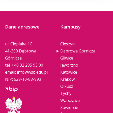
Dane adresowe
Kampusy
ul. Cieplaka 1C
Cieszyn
41-300 Dąbrowa
Dąbrowa Górnicza
Górnicza
Gliwice
tel.
+48 32 295 93 00
Jaworzno
email:
info@wsb.edu.pl
Katowice
NIP: 629-10-88-993
Kraków
Olkusz
Tychy
Warszawa
Zawiercie