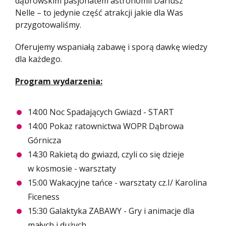
dąbrowskim pasjonatem astronomii Dariusz
Nelle – to jedynie część atrakcji jakie dla Was
przygotowaliśmy.
Oferujemy wspaniałą zabawę i sporą dawkę wiedzy
dla każdego.
Program wydarzenia:
14:00 Noc Spadających Gwiazd - START
14:00 Pokaz ratownictwa WOPR Dąbrowa
Górnicza
14:30 Rakietą do gwiazd, czyli co się dzieje
w kosmosie - warsztaty
15:00 Wakacyjne tańce - warsztaty cz.I/ Karolina
Ficeness
15:30 Galaktyka ZABAWY - Gry i animacje dla
małych i dużych