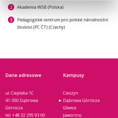
Akademia WSB (Polska)
Pedagogické centrum pro polské národnostní
školství (PC ČT) (Czechy)
Dane adresowe
Kampusy
ul. Cieplaka 1C
Cieszyn
41-300 Dąbrowa
Dąbrowa Górnicza
Górnicza
Gliwice
tel.
+48 32 295 93 00
Jaworzno