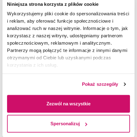
w edukacji.
Niniejsza strona korzysta z plików cookie
Wykorzystujemy pliki cookie do spersonalizowania treści
Rezultaty projektu:
i reklam, aby oferować funkcje społecznościowe i
analizować ruch w naszej witrynie. Informacje o tym, jak
korzystasz z naszej witryny, udostępniamy partnerom
Sieć współpracy nauczycieli i instytucji
społecznościowym, reklamowym i analitycznym.
edukacyjnych w regionie przygranicznym;
Partnerzy mogą połączyć te informacje z innymi danymi
Wymiany doświadczeń i staże dla nauczycieli;
otrzymanymi od Ciebie lub uzyskanymi podczas
Podniesienie jakości nauczania poprzez
korzystania z ich usług.
włączenie perspektywy transgranicznej;
Pokaż szczegóły
Okres realizacji: 1 listopada 2024 – 31
października 2027
Zezwól na wszystkie
Partnerzy projektu:
Spersonalizuj
Technická univerzita v Liberci (Czechy)