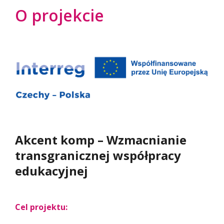
Relacja z wydarzenia
O projekcie
Akcent komp – Wzmacnianie
transgranicznej współpracy
edukacyjnej
Cel projektu: