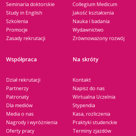
Seminaria doktorskie
Collegium Medicum
Study in English
Jakość kształcenia
Szkolenia
Nauka i badania
Promocje
Wydawnictwo
Zasady rekrutacji
Zrównoważony rozwój
Współpraca
Na skróty
Dział rekrutacji
Kontakt
Partnerzy
Napisz do nas
Patronaty
Wirtualna Uczelnia
Dla mediów
Stypendia
Media o nas
Kasa, rozliczenia
Nagrody i wyróżnienia
Praktyki studenckie
Oferty pracy
Terminy zjazdów