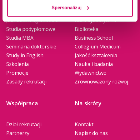
Studia I stopnia
O nas
Spersonalizuj
Studia II stopnia
Władze
Jednolite magisterskie
Baza dydaktyczna
Studia podyplomowe
Biblioteka
Studia MBA
Business School
Seminaria doktorskie
Collegium Medicum
Study in English
Jakość kształcenia
Szkolenia
Nauka i badania
Promocje
Wydawnictwo
Zasady rekrutacji
Zrównoważony rozwój
Współpraca
Na skróty
Dział rekrutacji
Kontakt
Partnerzy
Napisz do nas