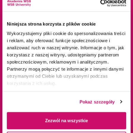
ul. Cieplaka 1C
Cieszyn
41-300 Dąbrowa
Dąbrowa Górnicza
Niniejsza strona korzysta z plików cookie
Górnicza
Gliwice
Wykorzystujemy pliki cookie do spersonalizowania treści
tel.
+48 32 295 93 00
Jaworzno
i reklam, aby oferować funkcje społecznościowe i
email:
info@wsb.edu.pl
Katowice
analizować ruch w naszej witrynie. Informacje o tym, jak
NIP: 629-10-88-993
Kraków
korzystasz z naszej witryny, udostępniamy partnerom
Olkusz
społecznościowym, reklamowym i analitycznym.
Partnerzy mogą połączyć te informacje z innymi danymi
Tychy
otrzymanymi od Ciebie lub uzyskanymi podczas
Warszawa
korzystania z ich usług.
Zawiercie
Żywiec
Pokaż szczegóły
Oferta edukacyjna
Uczelnia
Zezwól na wszystkie