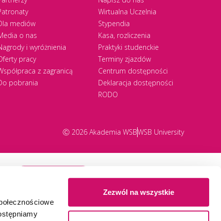
Patronaty
Wirtualna Uczelnia
Dla mediów
Stypendia
Media o nas
Kasa, rozliczenia
Nagrody i wyróżnienia
Praktyki studenckie
Oferty pracy
Terminy zjazdów
Współpraca z zagranicą
Centrum dostępności
Do pobrania
Deklaracja dostępności
RODO
Ⓒ 2026 Akademia WSB
WSB University
Zapisz się
Zezwól na wszystkie
społecznościowe
dostępniamy