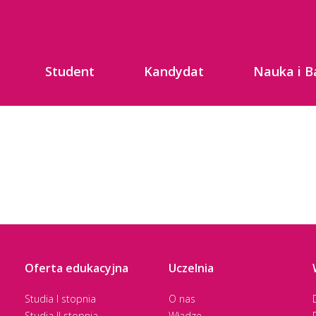
Student
Kandydat
Nauka i B
Oferta edukacyjna
Uczelnia
Studia I stopnia
O nas
Studia II stopnia
Władze