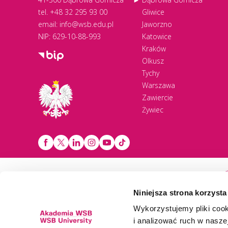
tel.
+48 32 295 93 00
Gliwice
email:
info@wsb.edu.pl
Jaworzno
NIP: 629-10-88-993
Katowice
Kraków
Olkusz
Tychy
Warszawa
Zawiercie
Żywiec
Newsletter
Niniejsza strona korzysta
Wykorzystujemy pliki cook
i analizować ruch w naszej