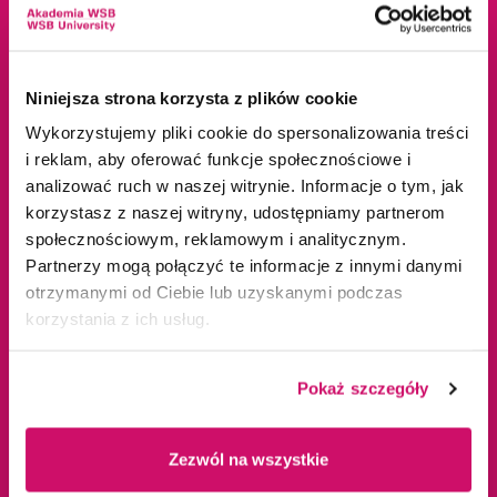
ul. Cieplaka 1C
Cieszyn
41-300 Dąbrowa
Dąbrowa Górnicza
Niniejsza strona korzysta z plików cookie
Górnicza
Gliwice
Wykorzystujemy pliki cookie do spersonalizowania treści
tel.
+48 32 295 93 00
Jaworzno
i reklam, aby oferować funkcje społecznościowe i
email:
info@wsb.edu.pl
Katowice
analizować ruch w naszej witrynie. Informacje o tym, jak
korzystasz z naszej witryny, udostępniamy partnerom
NIP: 629-10-88-993
Kraków
społecznościowym, reklamowym i analitycznym.
Olkusz
Partnerzy mogą połączyć te informacje z innymi danymi
Tychy
otrzymanymi od Ciebie lub uzyskanymi podczas
Warszawa
korzystania z ich usług.
Zawiercie
Żywiec
Pokaż szczegóły
Oferta edukacyjna
Uczelnia
Zezwól na wszystkie