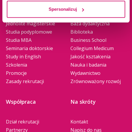
Studia I stopnia
O nas
Spersonalizuj
Studia II stopnia
Władze
Jednolite magisterskie
Baza dydaktyczna
Studia podyplomowe
Biblioteka
Studia MBA
Business School
Seminaria doktorskie
Collegium Medicum
Study in English
Jakość kształcenia
Szkolenia
Nauka i badania
Promocje
Wydawnictwo
Zasady rekrutacji
Zrównoważony rozwój
Współpraca
Na skróty
Dział rekrutacji
Kontakt
Partnerzy
Napisz do nas