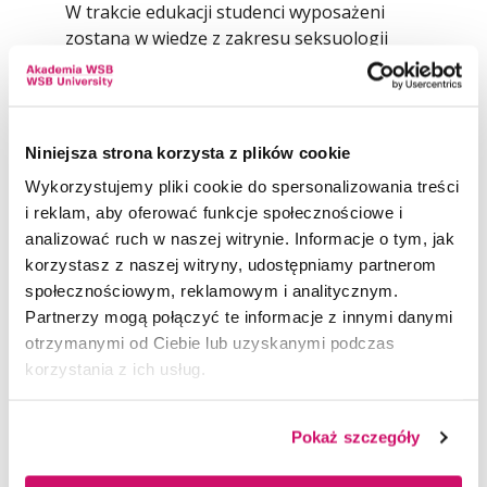
W trakcie edukacji studenci wyposażeni
zostaną w wiedzę z zakresu seksuologii
wieku rozwojowego, suicydologii,
psychologii rodziny, a także umiejętności
związane z interwencją w kryzysach dzieci
i młodzieży. Ponadto, będą uczestniczyć
Niniejsza strona korzysta z plików cookie
w treningach uważności, a w czasie
Wykorzystujemy pliki cookie do spersonalizowania treści
warsztatów poznają strategie rozwoju
i reklam, aby oferować funkcje społecznościowe i
odporności psychicznej dzieci i młodzieży.
analizować ruch w naszej witrynie. Informacje o tym, jak
korzystasz z naszej witryny, udostępniamy partnerom
społecznościowym, reklamowym i analitycznym.
UCZYMY PRAKTYCZNIE
Partnerzy mogą połączyć te informacje z innymi danymi
otrzymanymi od Ciebie lub uzyskanymi podczas
Student specjalności Psychologia dzieci
PROGRAM SPECJALNOŚCI
korzystania z ich usług.
i młodzieży
będzie miał możliwość
spotkań z praktykami
, wśród których
Student wybierający
Psychologię dzieci
znajdują się wybitni specjaliści m.in.
REKOMENDACJE
Pokaż szczegóły
i młodzieży
od szóstego semestru
z psychologii, seksuologii, psychiatrii.
realizuje tzw. przedmioty specjalnościowe,