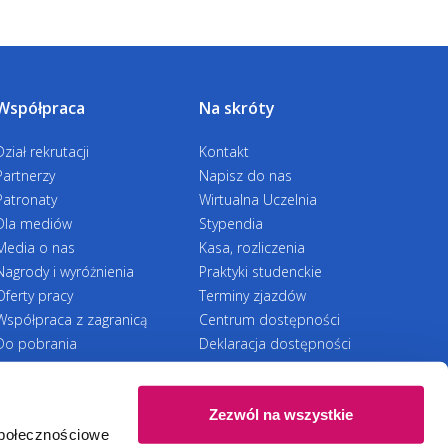
yfikat ukończenia szkolenia.
Współpraca
Na skróty
ęp do elektronicznej platformy zawierającej
pisów prawa, wzory dokumentów
Dział rekrutacji
Kontakt
Partnerzy
Napisz do nas
Patronaty
Wirtualna Uczelnia
Dla mediów
Stypendia
Media o nas
Kasa, rozliczenia
 również po zakończeniu szkolenia służymy
Nagrody i wyróżnienia
Praktyki studenckie
lemów praktycznych, które mogą powstać
Oferty pracy
Terminy zjazdów
Współpraca z zagranicą
Centrum dostępności
edliwość naprawcza
Do pobrania
Deklaracja dostępności
RODO
jonalnych
Zezwól na wszystkie
społecznościowe
Ⓒ 2026 Akademia WSB
WSB University
STYTUCJONALNE