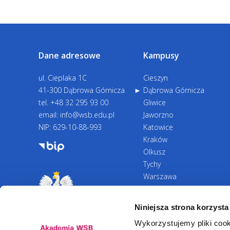
Dane adresowe
Kampusy
ul. Cieplaka 1C
Cieszyn
41-300 Dąbrowa Górnicza
Dąbrowa Górnicza
tel.
+48 32 295 93 00
Gliwice
email:
info@wsb.edu.pl
Jaworzno
NIP: 629-10-88-993
Katowice
Kraków
Olkusz
Tychy
Warszawa
Zawiercie
Żywiec
Niniejsza strona korzysta
Wykorzystujemy pliki cook