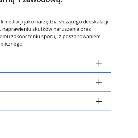
i mediacji jako narzędzia służącego deeskalacji
i, naprawieniu skutków naruszenia oraz
nemu zakończeniu sporu, z poszanowaniem
blicznego.
SPRAWIEDLIWOŚCI NAPRAWCZEJ
ody rozwiązywania sporów (ADR)
ksowe, autorskie materiały szkoleniowe
iacji.