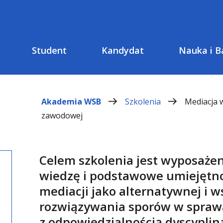
Student
Kandydat
Nauka i B
Akademia WSB
Szkolenia
Mediacja w
zawodowej
Celem szkolenia jest wyposaże
wiedzę i podstawowe umiejętno
mediacji jako alternatywnej i 
rozwiązywania sporów w spraw
z odpowiedzialnością dyscypli