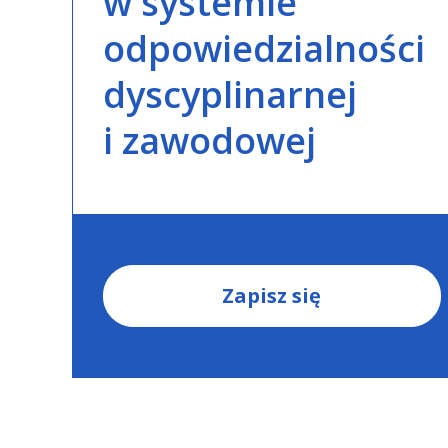
w systemie
odpowiedzialności
dyscyplinarnej
i zawodowej
Zapisz się