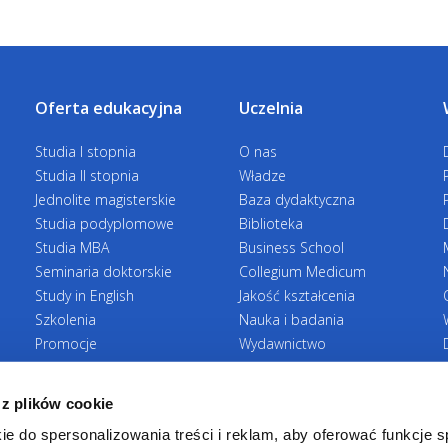
mediacja ewaluatywna
Każdy z uczestników szkolenia otrzymuje cert
mediacja transformacyjna
elementy mediacji naprawczej
ELEKTRONICZNA PLATFORMA MEDIACYJNA
Oferta edukacyjna
Uczelnia
Każdy z uczestników szkolenia otrzymuje dost
Mediacja a:
bazę wiedzy z zakresu mediacji, w tym prze
Studia I stopnia
O nas
mediacyjnych i ugód.
Studia II stopnia
Władze
postępowanie dyscyplinarne
Jednolite magisterskie
Baza dydaktyczna
KONSULTACJE POSZKOLENIOWE
postępowanie wyjaśniające
Studia podyplomowe
Biblioteka
odpowiedzialność zawodowa
Studia MBA
Business School
Wychodząc naprzeciw Państwa oczekiwaniom,
Seminaria doktorskie
Collegium Medicum
pomocą w rozwiązywaniu ewentualnych prob
odpowiedzialność etyczna
Study in English
Jakość kształcenia
przy prowadzeniu mediacji.
Szkolenia
Nauka i badania
Sprawiedliwość retrybutywna vs sprawi
Promocje
Wydawnictwo
Zasady rekrutacji
Zrównoważony rozwój
Funkcja mediacji w środowiskach profes
 z plików cookie
ie do spersonalizowania treści i reklam, aby oferować funkcje 
MODUŁ II. PODSTAWY PRAWNE I RAMY IN