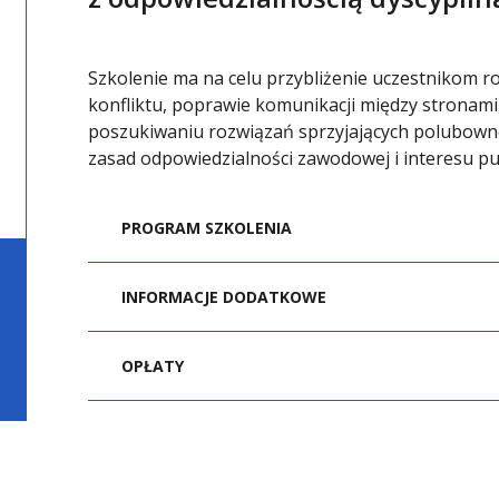
Szkolenie ma na celu przybliżenie uczestnikom rol
konfliktu, poprawie komunikacji między stronam
poszukiwaniu rozwiązań sprzyjających polubow
zasad odpowiedzialności zawodowej i interesu pu
PROGRAM SZKOLENIA
MODUŁ I. WPROWADZENIE DO MEDIACJI I 
INFORMACJE DODATKOWE
Istota mediacji jako alternatywnej met
MATERIAŁY SZKOLENIOWE
OPŁATY
Każdy uczestnik szkolenia otrzymuje komple
Modele mediacji:
KOSZT SZKOLENIA: 2 200 zł
oraz wzory dokumentów sporządzanych w med
mediacja facilitatywna
CERTYFIKAT