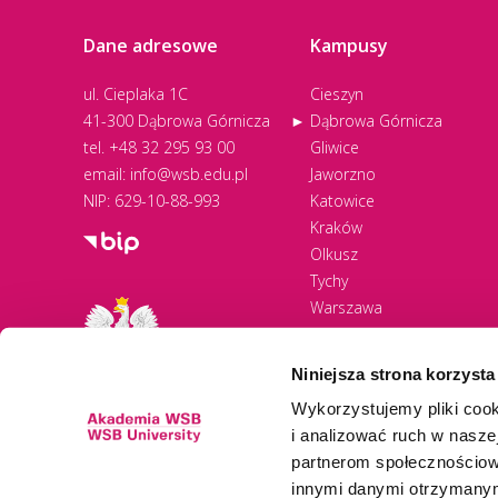
Dane adresowe
Kampusy
ul. Cieplaka 1C
Cieszyn
41-300 Dąbrowa Górnicza
Dąbrowa Górnicza
tel.
+48 32 295 93 00
Gliwice
email:
info@wsb.edu.pl
Jaworzno
NIP: 629-10-88-993
Katowice
Kraków
Olkusz
Tychy
Warszawa
Zawiercie
Żywiec
Niniejsza strona korzysta
Wykorzystujemy pliki cook
i analizować ruch w naszej
partnerom społecznościow
innymi danymi otrzymanymi