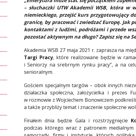
„Emerytura może stać się początkiem zupełnie
– słuchaczki UTW Akademii WSB, która w wi
niemieckiego, przejść kurs przygotowujący d
granicę, by pracować i zwiedzać Europę. Jak pos
kontaktami z ludźmi, podróżami i przede wsz
pozostać aktywnym na długo? Zapisz się na Se
Akademia WSB 27 maja 2021 r. zaprasza na mię
Targi Pracy
, które realizowane będzie w ram
i Seniorzy na srebrnym rynku pracy”, a na ce
senioralnym.
Gościem specjalnym targów – obok innych niez
działaczka społeczna, założycielka i prezes
w rozmowie z Wojciechem Bonowiczem podkreśli j
a także przybliży temat i znaczenie społeczne wol
Finałem dnia będzie Gala i rozstrzygnięcie
K
podczas którego wraz z patronem medialnym
samorządy, firmy i instytucje, których polity