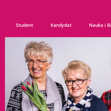
Student
Kandydat
Nauka i B