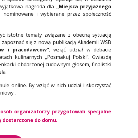
 wyjątkowa nagroda dla
„Miejsca przyjaznego
ą nominowane i wybierane przez społeczność
zyć istotne tematy związane z obecną sytuacją
i zapoznać się z nową publikacją Akademii WSB
ów i pracodawców”
; wziąć udział w debacie
atach kulinarnych „Posmakuj Polski”. Gwiazdą
enkarki obdarzonej cudownym głosem, finalistki
ela.
le online. By wziąć w nich udział i skorzystać
niowy .
osób organizatorzy przygotowali specjalne
ną dostarczone do domu.