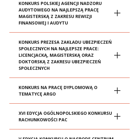
KONKURS POLSKIEJ AGENCJI NADZORU
AUDYTOWEGO NA NAJLEPSZĄ PRACĘ
MAGISTERSKĄ Z ZAKRESU REWIZJI
FINANSOWEJ I AUDYTU
O konkursie
KONKURS PREZESA ZAKŁADU UBEZPIECZEŃ
SPOŁECZNYCH NA NAJLEPSZE PRACE:
LICENCJACKĄ, MAGISTERSKĄ ORAZ
Zapraszamy do udziału w drugiej edycji
DOKTORSKĄ Z ZAKRESU UBEZPIECZEŃ
SPOŁECZNYCH
konkursu Polskiej Agencji Nadzoru
Audytowego na najlepszą pracę
magisterską z zakresu rewizji finansowej
KONKURS NA PRACĘ DYPLOMOWĄ O
i audytu. Celem konkursu jest promowanie
TEMATYCĘ ARGO
badań naukowych w dziedzinie audytu
oraz rozwój i promocja praktyki
audytorskiej w Polsce. W tegorocznej edycji
XVI EDYCJA OGÓLNOPOLSKIEGO KONKURSU
RACHUNKOWOŚCI PAC
zostaną wyróżnione trzy najlepsze prace.
V EDYCJA KONKURSU O NAGRODĘ CENTRUM