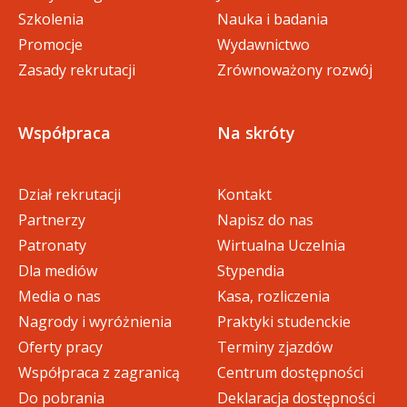
promocji i komunikacji, dotyczące informacji
a wymagane w regulaminie załączniki
dotyczące konkursu można odnaleźć
Szkolenia
Nauka i badania
pasażerskiej.
powinny być zapisane w formacie PDF.
na stronie
www.bicc.uek.krakow.pl
Promocje
Wydawnictwo
REGULAMIN
Regulamin Konkursu dostępny poniżej.
Zasady rekrutacji
Zrównoważony rozwój
Współpraca
Na skróty
Dział rekrutacji
Kontakt
Partnerzy
Napisz do nas
DOKUMENTY DO POBRANIA
Patronaty
Wirtualna Uczelnia
Dla mediów
Stypendia
regulamin konkursu kolej na n
pdf
Media o nas
Kasa, rozliczenia
auke (553 KB)
Nagrody i wyróżnienia
Praktyki studenckie
Oferty pracy
Terminy zjazdów
Współpraca z zagranicą
Centrum dostępności
Do pobrania
Deklaracja dostępności