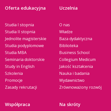
Oferta edukacyjna
Uczelnia
Studia I stopnia
O nas
Studia II stopnia
Władze
Jednolite magisterskie
Baza dydaktyczna
Studia podyplomowe
Biblioteka
Studia MBA
Business School
Seminaria doktorskie
Collegium Medicum
Study in English
Jakość kształcenia
Szkolenia
Nauka i badania
Promocje
Wydawnictwo
Zasady rekrutacji
Zrównoważony rozwój
Współpraca
Na skróty