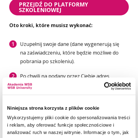
PRZEJDŹ DO PLATFORMY
SZKOLENIOWEJ
Oto kroki, które musisz wykonać:
Uzupełnij swoje dane (dane wygenerują się
na zaświadczeniu, które będzie możliwe do
pobrania po szkoleniu).
Po chwili na podany przez Ciebie adres
zostanie wysłany e-mail.
Otwórz wiadomość i kliknij w zawarty tam link
aktywacyjny.
Niniejsza strona korzysta z plików cookie
Wykorzystujemy pliki cookie do spersonalizowania treści
Twoje konto zostanie aktywowane i będziesz
i reklam, aby oferować funkcje społecznościowe i
mógł się zalogować.
analizować ruch w naszej witrynie. Informacje o tym, jak