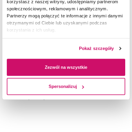
korzystasz z naszej witryny, udostępniamy partnerom
społecznościowym, reklamowym i analitycznym.
Aby zapisać się na szkolenie:
Partnerzy mogą połączyć te informacje z innymi danymi
otrzymanymi od Ciebie lub uzyskanymi podczas
Zaloguj się do systemu (jeśli masz już swoje
korzystania z ich usług.
konto).
Pokaż szczegóły
Wybierz szkolenie, w którym chcesz wziąć
udział.
Zezwól na wszystkie
Kliknij „Zapisz mnie”.
Spersonalizuj
Twoje szkolenia będą dostępne w zakładce
„Moje kursy”.