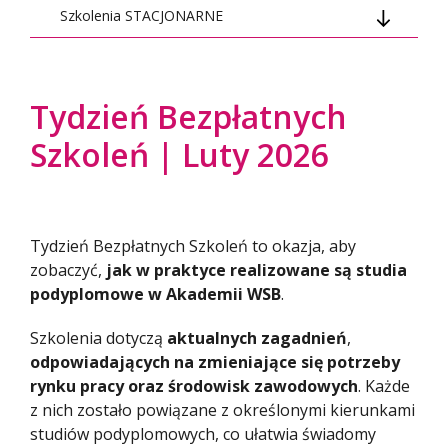
Szkolenia STACJONARNE
Dąbrowa Górnicza
Gliwice
Tydzień Bezpłatnych
Szkoleń | Luty 2026
Cieszyn
Olkusz
Jaworzno
Tydzień Bezpłatnych Szkoleń to okazja, aby
zobaczyć,
jak w praktyce realizowane są studia
Kraków 16-22.02.2026
podyplomowe w Akademii WSB
.
Szkolenia dotyczą
aktualnych zagadnień
,
odpowiadających na zmieniające się potrzeby
rynku pracy oraz środowisk zawodowych
. Każde
z nich zostało powiązane z określonymi kierunkami
studiów podyplomowych, co ułatwia świadomy