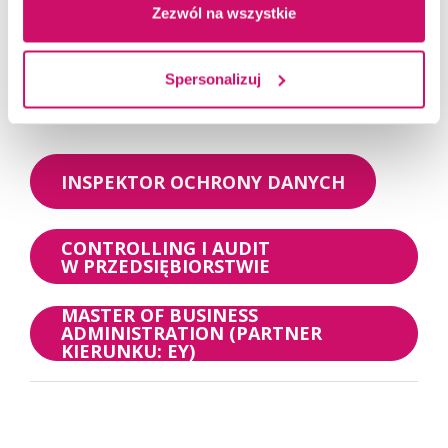
więcej
problematyki terroryzmu, przestępczości
Zezwól na wszystkie
transgranicznej i międzynarodowej
przestępczości zorganizowanej. Ceniony
Spersonalizuj
prelegent w obszarach związanych
Zapisz się na studia!
z bezpieczeństwem wewnętrznym
i międzynarodowym.
Pełni funkcję Prodziekana Wydziału
INSPEKTOR OCHRONY DANYCH
Zamiejscowego Akademii WSB w Żywcu
oraz menedżera kierunku Bezpieczeństwo
CONTROLLING I AUDIT
narodowe w Akademii WSB
W PRZEDSIĘBIORSTWIE
MASTER OF BUSINESS
ADMINISTRATION (PARTNER
KIERUNKU: EY)