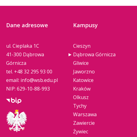
Dane adresowe
Kampusy
ul. Cieplaka 1C
Cieszyn
41-300 Dąbrowa
Dąbrowa Górnicza
Górnicza
Gliwice
tel.
+48 32 295 93 00
Jaworzno
email:
info@wsb.edu.pl
Katowice
NIP: 629-10-88-993
Kraków
Olkusz
Tychy
Warszawa
Zawiercie
Żywiec