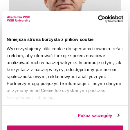
Niniejsza strona korzysta z plików cookie
Wykorzystujemy pliki cookie do spersonalizowania treści
i reklam, aby oferować funkcje społecznościowe i
analizować ruch w naszej witrynie. Informacje o tym, jak
korzystasz z naszej witryny, udostępniamy partnerom
społecznościowym, reklamowym i analitycznym.
Partnerzy mogą połączyć te informacje z innymi danymi
dr Dariusz Trojszczak
otrzymanymi od Ciebie lub uzyskanymi podczas
korzystania z ich usług.
Doktor nauk społecznych w dziedzinie nauk
o bezpieczeństwie, pułkownik Straży
Granicznej w stanie spoczynku, dydaktyk
Pokaż szczegóły
i praktyk. Ekspert w zakresie zwalczania
przestępczości zorganizowanej oraz