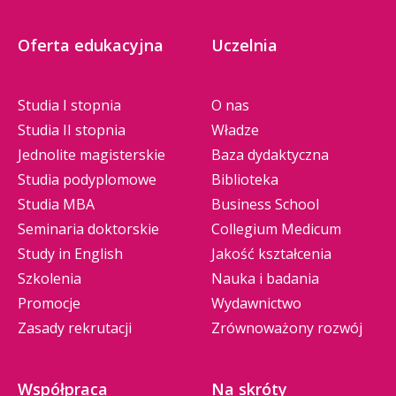
Oferta edukacyjna
Uczelnia
Studia I stopnia
O nas
Studia II stopnia
Władze
Jednolite magisterskie
Baza dydaktyczna
Studia podyplomowe
Biblioteka
Studia MBA
Business School
Seminaria doktorskie
Collegium Medicum
Study in English
Jakość kształcenia
Szkolenia
Nauka i badania
Promocje
Wydawnictwo
Zasady rekrutacji
Zrównoważony rozwój
Współpraca
Na skróty