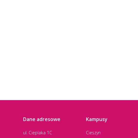
Dane adresowe
Kampusy
ul. Cieplaka 1C
Cieszyn