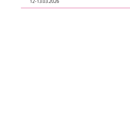
12-13.03.2026
Relacja z wydarzenia
Rekrutacja
Relacja z wydarzenia