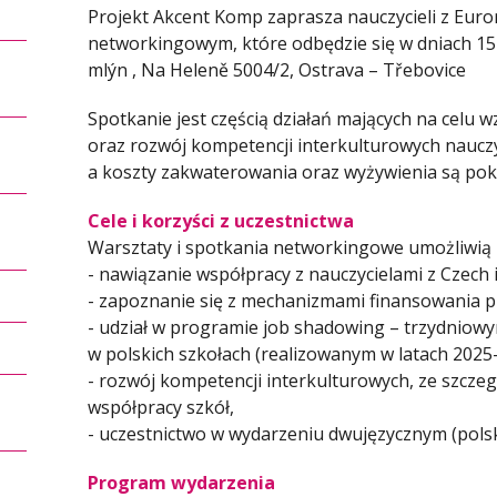
Projekt Akcent Komp zaprasza nauczycieli z Eur
networkingowym, które odbędzie się w dniach 15
mlýn , Na Heleně 5004/2, Ostrava – Třebovice
Spotkanie jest częścią działań mających na celu 
oraz rozwój kompetencji interkulturowych nauczyc
a koszty zakwaterowania oraz wyżywienia są po
Cele i korzyści z uczestnictwa
Warsztaty i spotkania networkingowe umożliwią
- nawiązanie współpracy z nauczycielami z Czech i
- zapoznanie się z mechanizmami finansowania p
- udział w programie job shadowing – trzydniow
w polskich szkołach (realizowanym w latach 2025
- rozwój kompetencji interkulturowych, ze szcz
współpracy szkół,
- uczestnictwo w wydarzeniu dwujęzycznym (polsk
Program wydarzenia