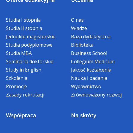
Graniczna, Służba
tel.
32 295 93 12
400 zł
700 zł
więzienna, Służba Ochrony
e-mail:
jborowik@wsb.edu.pl
Państwa, Krajowa
Studia I stopnia
O nas
Administracja Skarbowa) –
Studia II stopnia
należy przedstawić
Władze
stosowny dokument.
Jednolite magisterskie
Baza dydaktyczna
Studia podyplomowe
Biblioteka
Studia MBA
Business School
Zniżka w wysokości 5% opłaty czesnego
Seminaria doktorskie
Collegium Medicum
przysługuje studentom, którzy
Study in English
Jakość kształcenia
dokonają wpłaty za cały semestr*
Szkolenia
Nauka i badania
w terminie:
Promocje
Wydawnictwo
Zasady rekrutacji
Zrównoważony rozwój
do 30 września w semestrze zimowym,
do 28 lutego w semestrze letnim.
Współpraca
Na skróty
*W przypadku gdy w danym semestrze
student korzysta z innej zniżki, bonifikata