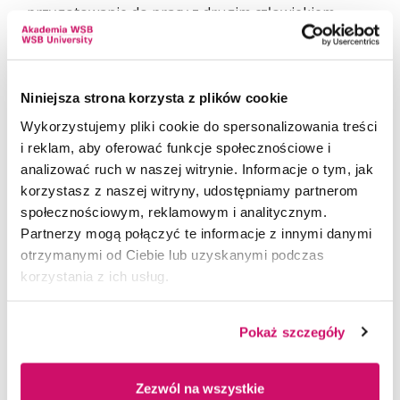
przygotowanie do pracy z drugim człowiekiem
w poczuciu odpowiedzialności i tolerancji dla
zachowań wynikających z choroby,
niepełnosprawności oraz odmiennych
uwarunkowań religijnych, społecznych
Niniejsza strona korzysta z plików cookie
i kulturowych. Te studia stawiają zarówno
Wykorzystujemy pliki cookie do spersonalizowania treści
na
przygotowanie teoretyczne
, jak
i reklam, aby oferować funkcje społecznościowe i
i
praktykę
. Zawód fizjoterapeuty to także
analizować ruch w naszej witrynie. Informacje o tym, jak
możliwości dalszego rozwoju, w tym możliwość
korzystasz z naszej witryny, udostępniamy partnerom
ukończenia prestiżowej specjalizacji dającej
społecznościowym, reklamowym i analitycznym.
dodatkowe kompetencje zawodowe.
Partnerzy mogą połączyć te informacje z innymi danymi
otrzymanymi od Ciebie lub uzyskanymi podczas
Studia na kierunku fizjoterapia
są dla wszystkim
korzystania z ich usług.
osób, które fascynują się tajemnicami ludzkiego
ciała, jego budową, funkcjami oraz zdolnościami
adaptacyjnymi i naprawczymi. Kierunek ten
Pokaż szczegóły
z pewnością spełni oczekiwania tych, którzy chcą
pracować w bezpośrednim kontakcie z człowiekiem,
Zezwól na wszystkie
którzy chcą zajmować się precyzyjną diagnostyką,