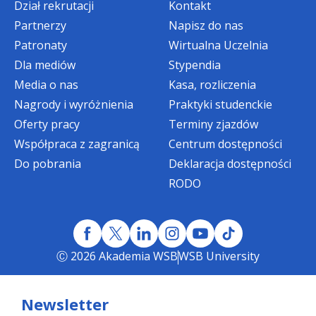
Dział rekrutacji
Kontakt
nie obowiązuje.
Partnerzy
Napisz do nas
Patronaty
Wirtualna Uczelnia
PROMOCJE NA STUDIA
Dla mediów
Stypendia
PIERWSZEGO STOPNIA ORAZ
Media o nas
Kasa, rozliczenia
Nagrody i wyróżnienia
JEDNOLITE MAGISTERSKIE
Praktyki studenckie
mgr Ewa Domnik, Specjalista ds. Studiów
Podyplomowych i Rekrutacji
Oferty pracy
Terminy zjazdów
Współpraca z zagranicą
Centrum dostępności
tel.
32 295 93 12
Zniżka specjalna w wysokości dwóch rat
Do pobrania
Deklaracja dostępności
e-mail:
edomnik@wsb.edu.pl
czesnego
RODO
dla
Absolwentów Akademii WSB
,
rozpoczynających studia niestacjonarne
I stopnia
oraz
jednolite magisterskie
Ⓒ 2026 Akademia WSB
WSB University
(bonifikata rozliczana w ramach IV i V raty
czesnego w semestrze I)
Newsletter
Promocja ograniczona czasowo: