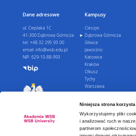
Dane adresowe
Kampusy
ul. Cieplaka 1C
Cieszyn
41-300 Dąbrowa Górnicza
Dąbrowa Górnicza
tel.
+48 32 295 93 00
Gliwice
email:
info@wsb.edu.pl
Jaworzno
NIP: 629-10-88-993
Katowice
Kraków
Olkusz
Tychy
Warszawa
Zawiercie
Żywiec
Niniejsza strona korzysta
Wykorzystujemy pliki cook
i analizować ruch w naszej
partnerom społecznościow
innymi danymi otrzymanymi