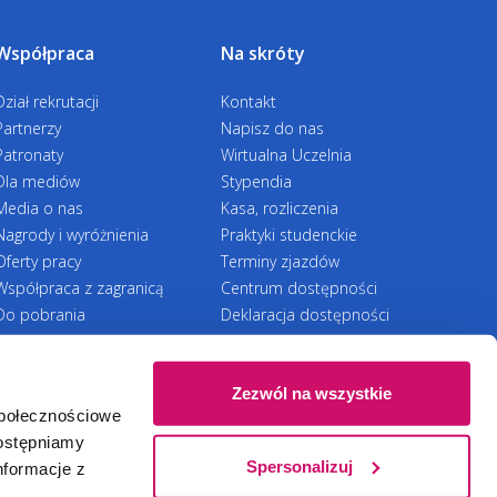
400 zł
700 zł
1100 zł
nik@wsb.edu.pl
Współpraca
Na skróty
Dział rekrutacji
Kontakt
Partnerzy
Napisz do nas
rzysługuje studentom, którzy dokonają
Patronaty
Wirtualna Uczelnia
Dla mediów
Stypendia
ik, Koordynator ds. rekrutacji
Media o nas
Kasa, rozliczenia
Nagrody i wyróżnienia
Praktyki studenckie
3 12
Oferty pracy
Terminy zjazdów
na.slupik@wsb.edu.pl
Współpraca z zagranicą
Centrum dostępności
Do pobrania
Deklaracja dostępności
korzysta z innej zniżki, bonifikata nie
RODO
Zezwól na wszystkie
społecznościowe
Ⓒ 2026 Akademia WSB
WSB University
SZEGO STOPNIA ORAZ
dostępniamy
Olszewska, Specjalista ds. rekrutacji
Spersonalizuj
nformacje z