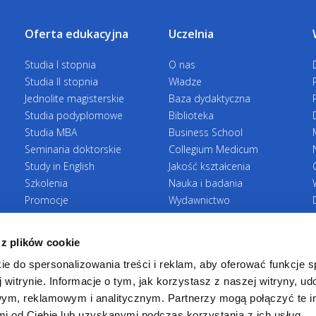
więzienna, Służba Ochrony Państwa, Krajowa
e-mail:
edom
Administracja Skarbowa) – należy przedstawić
stosowny dokument.
Oferta edukacyjna
Uczelnia
Studia I stopnia
O nas
Studia II stopnia
Władze
Zniżka w wysokości 5% opłaty czesnego p
Jednolite magisterskie
Baza dydaktyczna
wpłaty za cały semestr*
w terminie:
Studia podyplomowe
Biblioteka
Justyna Słup
Studia MBA
Business School
Seminaria doktorskie
do 30 września w semestrze zimowym,
Collegium Medicum
tel.
32 295 9
Study in English
Jakość kształcenia
do 28 lutego w semestrze letnim.
e-mail:
justy
Szkolenia
Nauka i badania
Promocje
Wydawnictwo
*W przypadku gdy w danym semestrze student 
Zasady rekrutacji
Zrównoważony rozwój
obowiązuje.
 z plików cookie
ie do spersonalizowania treści i reklam, aby oferować funkcje 
PROMOCJE NA STUDIA PIERW
 witrynie. Informacje o tym, jak korzystasz z naszej witryny, u
mgr Martyna 
JEDNOLITE MAGISTERSKIE
ym, reklamowym i analitycznym. Partnerzy mogą połączyć te i
 od Ciebie lub uzyskanymi podczas korzystania z ich usług.