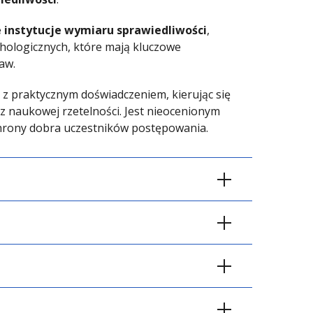
e instytucje wymiaru sprawiedliwości
,
chologicznych, które mają kluczowe
aw.
 z praktycznym doświadczeniem, kierując się
 naukowej rzetelności. Jest nieocenionym
chrony dobra uczestników postępowania.
to specjalista posiadający solidne
ia i interwencji psychologicznej
racy z sądami, prokuraturą, policją,
iekuńczo-wychowawczymi.
Semestr 4