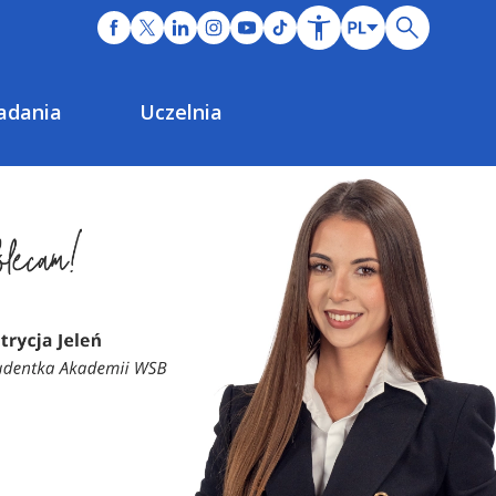
adania
Uczelnia