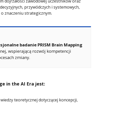
om dojrzałości zawodowej uczestników oraz
 decyzyjnych, przywódczych i systemowych,
 o znaczeniu strategicznym.
esjonalne badanie PRISM Brain Mapping
tnej, wspierającą rozwój kompetencji
ocesach zmiany.
 in the AI Era jest:
iedzy teoretycznej dotyczącej koncepcji,