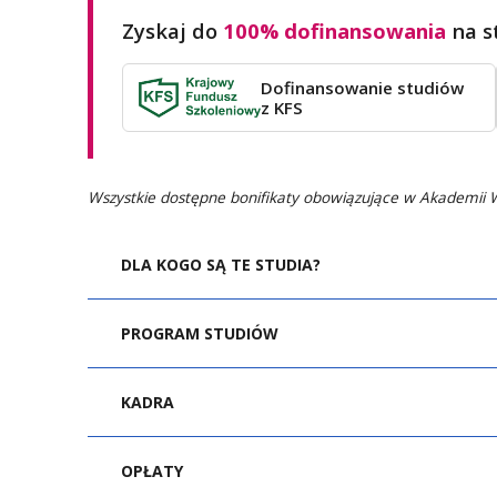
Zyskaj do
100% dofinansowania
na s
Dofinansowanie studiów
z KFS
Wszystkie dostępne bonifikaty obowiązujące w Akademii
DLA KOGO SĄ TE STUDIA?
Wśród adresatów programu znajdują się w
PROGRAM STUDIÓW
Moduł 1. Zarządzanie zmianą w transform
Menedżerowie i liderzy transformujący
KADRA
Eksperci branżowi (przedsiębiorstwa,
i średniego szczebla oraz specjaliści
Strategiczne zarządzanie zmianą w erze s
OPŁATY
prof. nadzw.
Konsultanci i coachowie prowadzący k