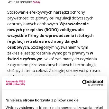
WSB są opisane
tutaj
.
Stosowanie efektywnych narzędzi ochrony
prywatności to główny cel regulacji dotyczących
ochrony danych osobowych.
Wprowadzenie
nowych przepisów (RODO) zobligowało
wszystkie firmy do wprowadzenia istotnych
regulacji w zakresie ochrony danych
osobowych.
Szczególnym wyzwaniem w tym
zakresie jest sprostanie wymogom prawnym
w
świecie cyfrowym
, w którym mamy do czynienia
z ogromem przetwarzanych danych i technologii,
służących temu celowi. Z drugiej strony wciąż rośnie
niebezpieczeństwo związane z przechwyceniem
tychże danych.
Celem studiów jest zwiększenie atrakcyjności
zawodowej pracowników administracji publicznej
Niniejsza strona korzysta z plików cookie
i innych podmiotów organizacyjnych, mających
Wykorzystujemy pliki cookie do spersonalizowania treści