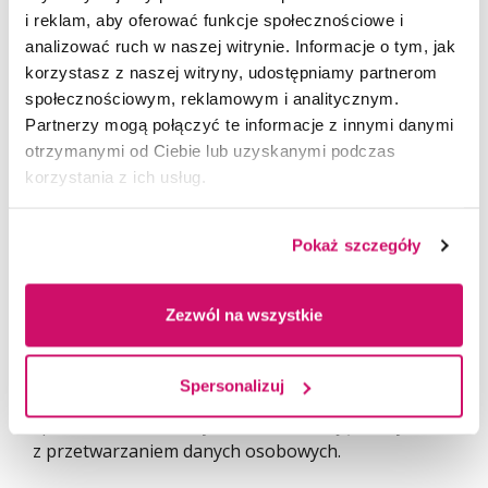
w swej działalności do czynienia z danymi
i reklam, aby oferować funkcje społecznościowe i
osobowymi oraz podniesienie kompetencji
analizować ruch w naszej witrynie. Informacje o tym, jak
specjalistów zajmujących się tworzeniem systemu
korzystasz z naszej witryny, udostępniamy partnerom
skutecznej ochrony strategicznych informacji
społecznościowym, reklamowym i analitycznym.
przedsiębiorstw lub instytucji.
Studia skierowane
Partnerzy mogą połączyć te informacje z innymi danymi
są głównie do osób zajmujących się szeroko
otrzymanymi od Ciebie lub uzyskanymi podczas
rozumianą problematyką ochrony informacji,
korzystania z ich usług.
w tym biznesowych i danych osobowych we
wszystkich sektorach gospodarki
(pracownicy
przedsiębiorstw i firm, administracji państwowej
Pokaż szczegóły
i samorządowej),
czyli do osób, które kierują lub
przygotowują się do pracy w pionach ochrony
Zezwól na wszystkie
danych osobowych i informacji niejawnych lub
odpowiadają za politykę bezpieczeństwa
w swoich jednostkach organizacyjnych.
To
Spersonalizuj
studia odpowiednie dla pracodawców
i pracowników, którzy na co dzień mają do czynienia
z przetwarzaniem danych osobowych.