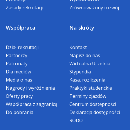
Analiza ryzyka w bezpieczeństwie
Zasady rekrutacji
Zrównoważony rozwój
informacji
Zarządzanie zgodnie z normą ISO27001
Współpraca
Na skróty
Zarządzanie ciągłością działania w tym
dr inż. Krystian Mączka
administracji publicznej
Dział rekrutacji
Praktyczne problemy i możliwości
Kontakt
Ekspert w zakresie przestępczości
teleinformatycznej, biegły sądowy
Partnerzy
zabezpieczania, audytowania oraz
Napisz do nas
z zakresu informatyki śledczej, wykładowca
Patronaty
analizy zdarzeń w systemach
Wirtualna Uczelnia
akademicki (m.in. Akademii WSB), ekspert
Dla mediów
teleinformatycznych
Stypendia
Biura Ekspertyz Sadowych Fundacji „Ubi
Media o nas
Sytuacje kryzysowe w aspekcie systemu
Kasa, rozliczenia
więcej
societas,ibi ius”
Nagrody i wyróżnienia
ochrony danych osobowych
Praktyki studenckie
Oferty pracy
Zagrożenia cybernetyczne
Terminy zjazdów
Współpraca z zagranicą
Kodeksy postępowania jako narzędzie
Centrum dostępności
Do pobrania
realizacji obowiązków wynikających
Deklaracja dostępności
z RODO
RODO