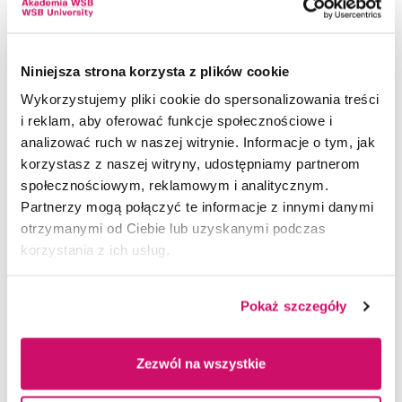
Studia mają też na celu wykształcenie umiejętności,
które pozwolą Absolwentom na w pełni
profesjonalną realizację zadań
w działach audytu
Niniejsza strona korzysta z plików cookie
wewnętrznego w przedsiębiorstwach.
Wykorzystujemy pliki cookie do spersonalizowania treści
Absolwenci będą posiadać praktyczne
i reklam, aby oferować funkcje społecznościowe i
umiejętności z zakresu przygotowywania
analizować ruch w naszej witrynie. Informacje o tym, jak
i wykorzystywania informacji ekonomicznych
korzystasz z naszej witryny, udostępniamy partnerom
na potrzeby sporządzenia analizy finansowej,
społecznościowym, reklamowym i analitycznym.
stosowania różnych instrumentów controllingu,
Partnerzy mogą połączyć te informacje z innymi danymi
zarówno operacyjnego, jak i finansowego,
otrzymanymi od Ciebie lub uzyskanymi podczas
zarządzania kosztami i wynikami, sporządzania
korzystania z ich usług.
budżetów i planów finansowych oraz
wykorzystywania narzędzi stosowanych
w audycie procesów zachodzących
Pokaż szczegóły
w przedsiębiorstwie.
Absolwenci będą mogli podjąć pracę m.in. jako:
Zezwól na wszystkie
specjaliści w dziale controllingu, kontrolerzy lub