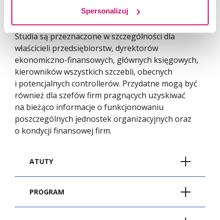
analitycy finansowi, doradcy zarządu bądź doradcy
Spersonalizuj
w firmach konsultingowych.
Studia są przeznaczone w szczególności dla
właścicieli przedsiębiorstw, dyrektorów
ekonomiczno-finansowych, głównych księgowych,
kierowników wszystkich szczebli, obecnych
i potencjalnych controllerów. Przydatne mogą być
również dla szefów firm pragnących uzyskiwać
na bieżąco informacje o funkcjonowaniu
poszczególnych jednostek organizacyjnych oraz
o kondycji finansowej firm.
ATUTY
Możliwość zdobycia certyfikatu
PROGRAM
Menedżera ds. Controllingu.
Wśród wykładowców: biegli rewidenci,
Źródła wiedzy o controllingu