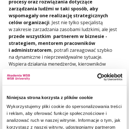
procesy oraz rozwiązania dotyczące
zarządzania ludźmi w taki sposób, aby
wspomagały one realizację strategicznych
celów organizacji
. Jest nie tylko specjalistą
w zakresie zarzadzania zasobami ludzkimi, ale jest
przede wszystkim partnerem w biznesie -
strategiem, mentorem pracowników
i administratorem
, potrafi zareagować szybko
na dynamiczne i nieprzewidywalne sytuacje.
Wspiera działania menedżerów, kierowników
i dyrektorów w procesach organizacyjnych. Może
również sprawować
bezpośrednią funkcję
doradczą dla zarządów firm i instytucji
. Rozumie
procesy biznesowe, które zachodzą w organizacji
Niniejsza strona korzysta z plików cookie
oraz przygotowuje firmę lub poszczególne zespoły
do zmian.
Wykorzystujemy pliki cookie do spersonalizowania treści
i reklam, aby oferować funkcje społecznościowe i
Celem studiów jest przekazanie kompleksowej
analizować ruch w naszej witrynie. Informacje o tym, jak
i nowoczesnej wiedzy z zakresu zarządzania
korzystasz z naszej witryny, udostępniamy partnerom